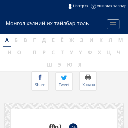
Нэвтрэх
Ашиглах заавар
Монгол хэлний их тайлбар толь
Menu
А
Б
В
Г
Д
Е
Ё
Ж
З
И
К
Л
М
Н
О
П
Р
С
Т
У
Ү
Ф
Х
Ц
Ч
Ш
Э
Ю
Я
Share
Tweet
Хэвлэх
Ө
[ɵ]