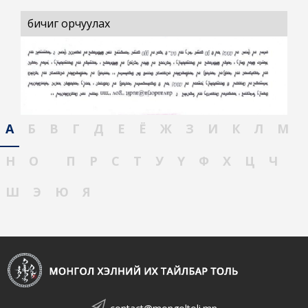
бичиг орчуулах
А
Б
В
Г
Д
Е
Ё
Ж
З
И
К
Л
М
Н
О
П
Р
С
Т
У
Ү
Ф
Х
Ц
Ч
Ш
Э
Ю
Я