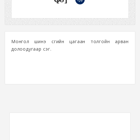
Монгол шинэ үсгийн цагаан толгойн арван
долоодугаар үсэг.