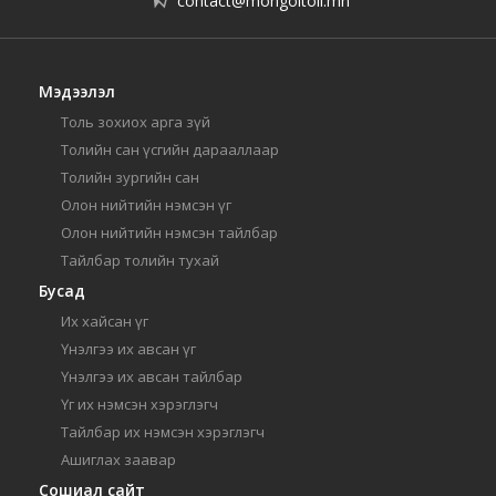
contact@mongoltoli.mn
Мэдээлэл
Толь зохиох арга зүй
Толийн сан үсгийн дарааллаар
Толийн зургийн сан
Олон нийтийн нэмсэн үг
Олон нийтийн нэмсэн тайлбар
Тайлбар толийн тухай
Бусад
Их хайсан үг
Үнэлгээ их авсан үг
Үнэлгээ их авсан тайлбар
Үг их нэмсэн хэрэглэгч
Тайлбар их нэмсэн хэрэглэгч
Ашиглах заавар
Сошиал сайт