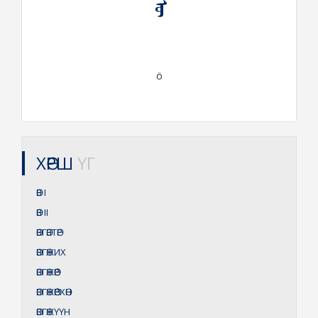
ᠥ
ö
ХӨРШ
ҮГ
ӨВ
I
ӨВ
II
ӨВГӨВТӨР
ӨВГӨЖИХ
ӨВГӨЖӨӨР
ӨВГӨЖӨӨРХӨН
ӨВГӨЖҮҮН