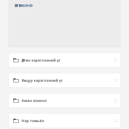
ӨВГӨЛЖИНӨ
Өргөн хэрэглээний үг
Явцуу хэрэглээний үг
Аман зохиол
Нэр томьёо