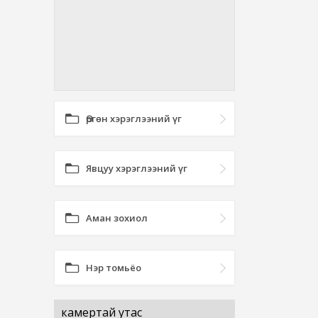
Өргөн хэрэглээний үг
Явцуу хэрэглээний үг
Аман зохиол
Нэр томьёо
камертай утас