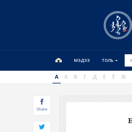
МЭДЭЭ
ТОЛЬ
А
Б
В
Г
Д
Е
Ё
Ж
Share