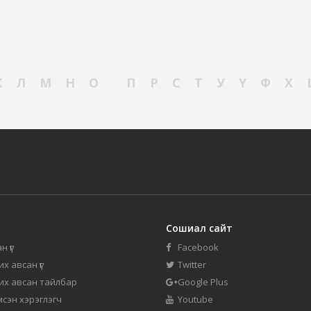
К
Л
М
Н
О
П
Р
С
Т
У
Ү
Ф
Х
Сошиал сайт
н үг
Facebook
их авсан үг
Twitter
 их авсан тайлбар
Google Plus
мсэн хэрэглэгч
Youtube