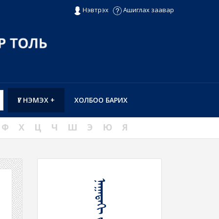
Нэвтрэх
Ашиглах заавар
ҮГ НЭМЭХ +
ХОЛБОО БАРИХ
Ф
Х
Ц
Ч
Ш
Э
Ю
Я