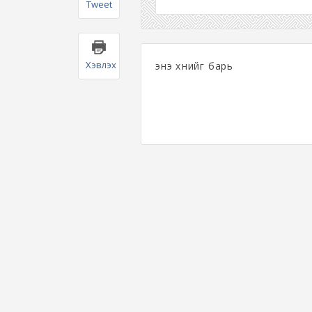
Tweet
Хэвлэх
энэ хүнийг барь