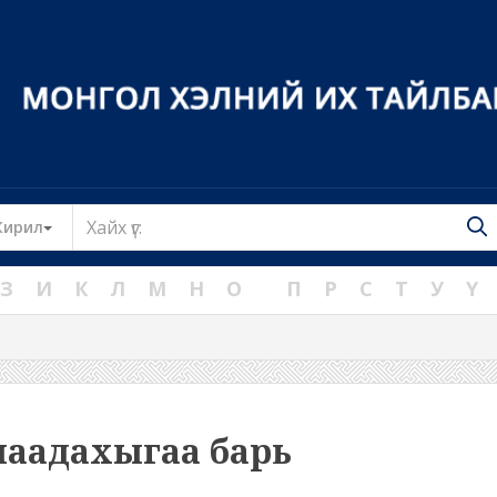
Toggle Dropdown
Кирил
З
И
К
Л
М
Н
О
П
Р
С
Т
У
Ү
наадахыгаа барь