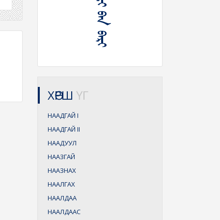
ᠨᠠᠭᠠᠳᠠᠬᠢ ᠢᠢ ᠪᠠᠨ ᠪᠠᠷᠢ
ХӨРШ
ҮГ
НААДГАЙ
I
НААДГАЙ
II
НААДУУЛ
НААЗГАЙ
НААЗНАХ
НААЛГАХ
НААЛДАА
НААЛДААС