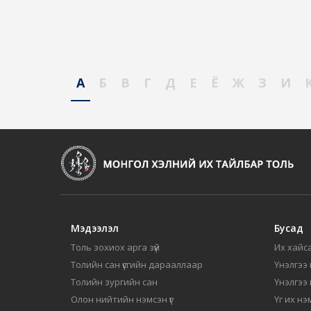
А
Б
В
Г
Д
Е
Ё
Ж
З
И
Мэдээлэл
Бусад
Толь зохиох арга зүй
Их хайса
Толийн сан үсгийн дарааллаар
Үнэлгээ 
Толийн зургийн сан
Үнэлгээ
Олон нийтийн нэмсэн үг
Үг их нэ