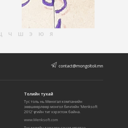
Ц
Ч
Ш
Э
Ю
Я
contact@mongoltoli.mn
Толийн тухай
Тус толь нь Мөнхгал компанийн
зөвшөөрлөөр монгол бичгийн 'Menksoft
2012' үсгийн тиг хэрэглэж байна.
www.Menksoft.com
Тус толийн талаарх санал хүсэлтээ