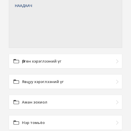
НААДААЧ
Өргөн хэрэглээний үг
Явцуу хэрэглээний үг
Аман зохиол
Нэр томьёо