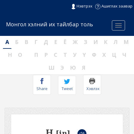
Нэвтрэх
Ашиглах заавар
Монгол хэлний их тайлбар толь
Menu
А
Б
В
Г
Д
Е
Ё
Ж
З
И
К
Л
М
Н
О
П
Р
С
Т
У
Ү
Ф
Х
Ц
Ч
Ш
Э
Ю
Я
Share
Tweet
Хэвлэх
Н
[in]