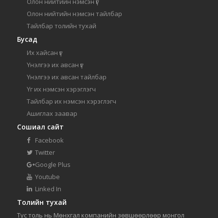
Олон нийтийн нэмсэн үг
Олон нийтийн нэмсэн тайлбар
Тайлбар толийн тухай
Бусад
Их хайсан үг
Үнэлгээ их авсан үг
Үнэлгээ их авсан тайлбар
Үг их нэмсэн хэрэглэгч
Тайлбар их нэмсэн хэрэглэгч
Ашиглах заавар
Сошиал сайт
Facebook
Twitter
Google Plus
Youtube
Linked In
Толийн тухай
Тус толь нь Мөнхгал компанийн зөвшөөрлөөр монгол