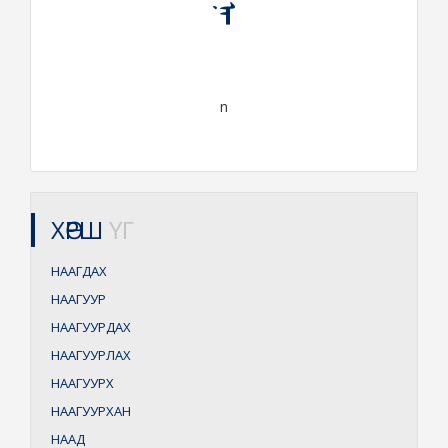
ᠨᠨ᠊
n
ХӨРШ
ҮГ
НААГДАХ
НААГУУР
НААГУУРДАХ
НААГУУРЛАХ
НААГУУРХ
НААГУУРХАН
НААД