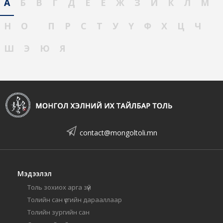
А
Б
В
Г
Д
Е
Ё
Ж
З
И
К
Л
М
Н
О
П
Р
С
Т
У
Ү
Ф
Х
Ц
Ч
Ш
Э
Ю
Я
contact@mongoltoli.mn
Мэдээлэл
Толь зохиох арга зүй
Толийн сан үсгийн дарааллаар
Толийн зургийн сан