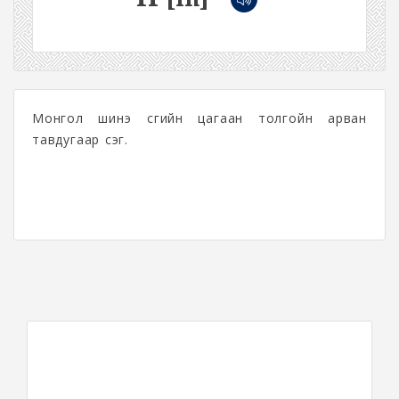
Монгол шинэ үсгийн цагаан толгойн арван
тавдугаар үсэг.