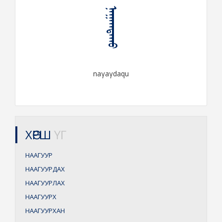
ᠨᠠᠭᠠᠭᠳᠠᠬᠤ
naγaγdaqu
ХӨРШ
ҮГ
НААГУУР
НААГУУРДАХ
НААГУУРЛАХ
НААГУУРХ
НААГУУРХАН