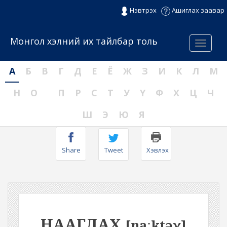
Нэвтрэх
Ашиглах заавар
Монгол хэлний их тайлбар толь
Menu
А
Б
В
Г
Д
Е
Ё
Ж
З
И
К
Л
М
Н
О
П
Р
С
Т
У
Ү
Ф
Х
Ц
Ч
Ш
Э
Ю
Я
Share
Tweet
Хэвлэх
НААГДАХ
[naːktəχ]