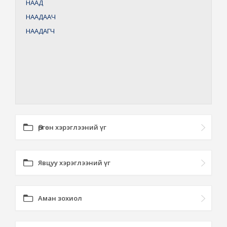
НААД
НААДААЧ
НААДАГЧ
Өргөн хэрэглээний үг
Явцуу хэрэглээний үг
Аман зохиол