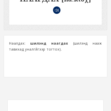
Наалдах:
шилэнд наагдах
(шилэнд нааж
тавихад уналгүйгээр тогтох).