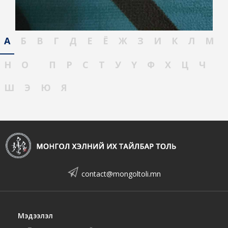
А
Б
В
Г
Д
Е
Ё
Ж
З
И
К
Л
М
Н
О
П
Р
С
Т
У
Ү
Ф
Х
Ц
Ч
Ш
Э
Ю
Я
contact@mongoltoli.mn
Мэдээлэл