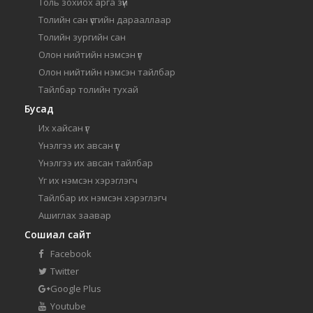
Толь зохиох арга зүй
Толийн сан үсгийн дарааллаар
Толийн зургийн сан
Олон нийтийн нэмсэн үг
Олон нийтийн нэмсэн тайлбар
Тайлбар толийн тухай
Бусад
Их хайсан үг
Үнэлгээ их авсан үг
Үнэлгээ их авсан тайлбар
Үг их нэмсэн хэрэглэгч
Тайлбар их нэмсэн хэрэглэгч
Ашиглах заавар
Сошиал сайт
Facebook
Twitter
Google Plus
Youtube