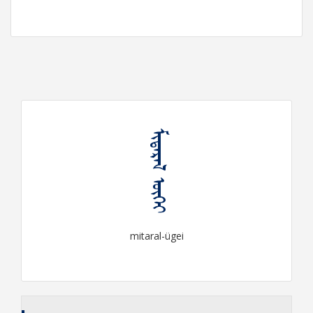
ᠮᠢᠲᠠᠷᠠᠯ ᠦᠭᠡᠶ
mitaral-ügei