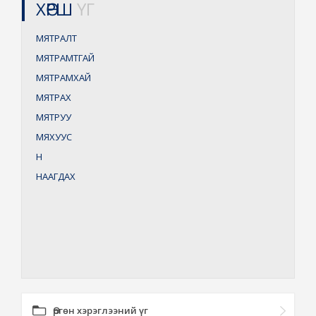
ХӨРШ
ҮГ
МЯТРАЛТ
МЯТРАМТГАЙ
МЯТРАМХАЙ
МЯТРАХ
МЯТРУУ
МЯХУУС
Н
НААГДАХ
Өргөн хэрэглээний үг