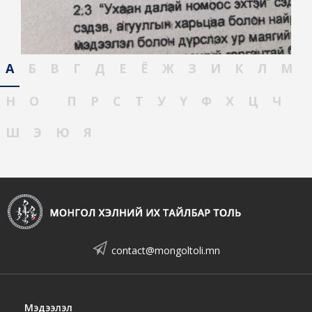
А
Б
В
Г
Д
Е
Ё
Ж
З
И
К
Л
М
Н
О
П
Р
С
Т
У
Ү
Ф
Х
Ц
Ч
Ш
Э
Ю
Я
contact@mongoltoli.mn
Мэдээлэл