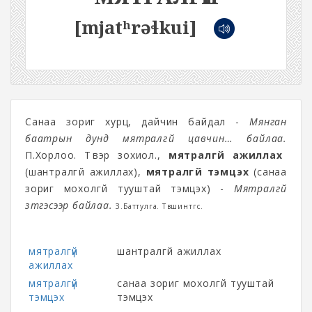
[mjatʰrəɬkui]
Санаа зориг хурц, дайчин байдал -
Мянган
баатрын дунд мятралгүй цавчин… байлаа.
П.Хорлоо. Түүвэр зохиол.,
мятралгүй ажиллах
(шантралгүй ажиллах),
мятралгүй тэмцэх
(санаа
зориг мохолгүй тууштай тэмцэх) -
Мятралгүй
зүтгэсээр байлаа.
З.Баттулга. Төвшинтөгс.
мятралгүй
шантралгүй ажиллах
ажиллах
мятралгүй
санаа зориг мохолгүй тууштай
тэмцэх
тэмцэх