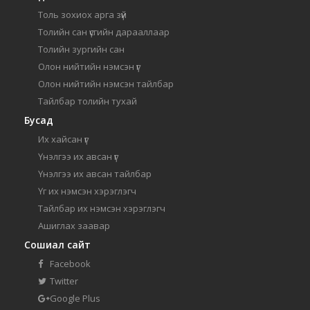
Толь зохиох арга зүй
Толийн сан үсгийн дарааллаар
Толийн зургийн сан
Олон нийтийн нэмсэн үг
Олон нийтийн нэмсэн тайлбар
Тайлбар толийн тухай
Бусад
Их хайсан үг
Үнэлгээ их авсан үг
Үнэлгээ их авсан тайлбар
Үг их нэмсэн хэрэглэгч
Тайлбар их нэмсэн хэрэглэгч
Ашиглах заавар
Сошиал сайт
Facebook
Twitter
Google Plus