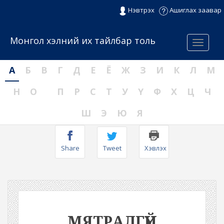
Нэвтрэх
Ашиглах заавар
Монгол хэлний их тайлбар толь
Menu
А
Б
В
Г
Д
Е
Ё
Ж
З
И
К
Л
М
Н
О
П
Р
С
Т
У
Ү
Ф
Х
Ц
Ч
Ш
Э
Ю
Я
Share
Tweet
Хэвлэх
МЯТРАЛГҮЙ