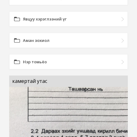
Явцуу хэрэглээний үг
Аман зохиол
Нэр томьёо
камертай утас