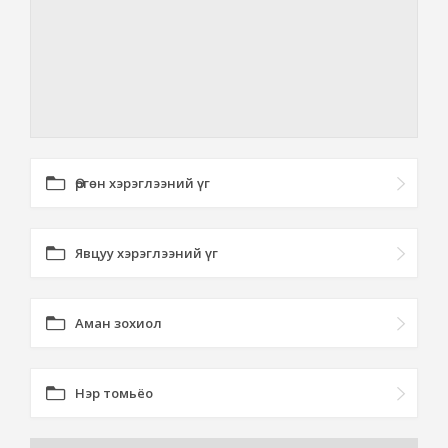
Өргөн хэрэглээний үг
Явцуу хэрэглээний үг
Аман зохиол
Нэр томьёо