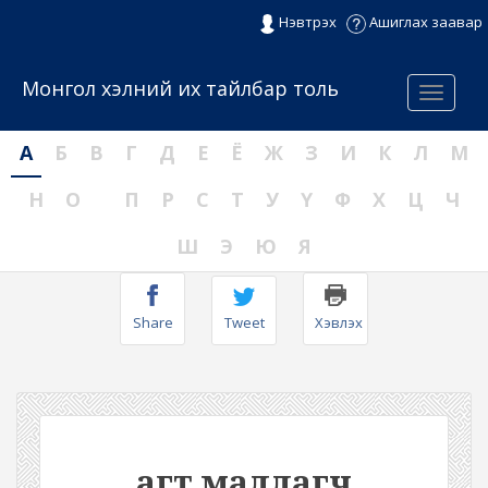
Нэвтрэх
Ашиглах заавар
Монгол хэлний их тайлбар толь
Menu
А
Б
В
Г
Д
Е
Ё
Ж
З
И
К
Л
М
Н
О
П
Р
С
Т
У
Ү
Ф
Х
Ц
Ч
Ш
Э
Ю
Я
Share
Tweet
Хэвлэх
агт маллагч