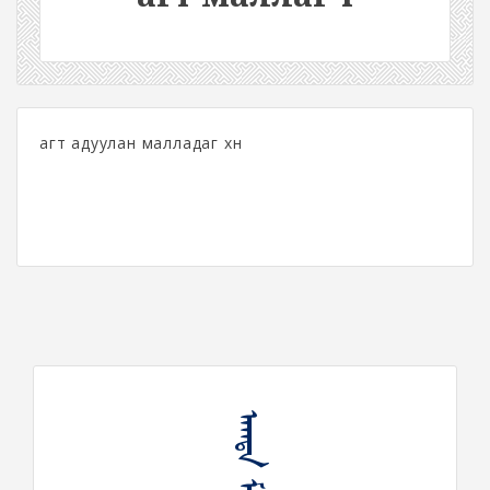
агт адуулан малладаг хүн
ᠠᠭᠲᠠ ᠮᠠᠯᠯᠠᠭᠴᠢ