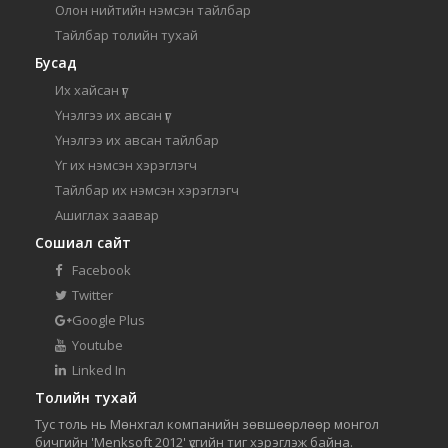
Олон нийтийн нэмсэн тайлбар
Тайлбар толийн тухай
Бусад
Их хайсан үг
Үнэлгээ их авсан үг
Үнэлгээ их авсан тайлбар
Үг их нэмсэн хэрэглэгч
Тайлбар их нэмсэн хэрэглэгч
Ашиглах заавар
Сошиал сайт
Facebook
Twitter
Google Plus
Youtube
Linked In
Толийн тухай
Тус толь нь Мөнхгал компанийн зөвшөөрлөөр монгол
бичгийн 'Menksoft 2012' үсгийн тиг хэрэглэж байна.