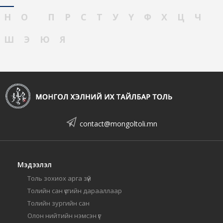
Н
О
П
Р
С
Т
У
Ү
Ф
Х
Ц
Ч
Ш
Э
Ю
Я
contact@mongoltoli.mn
Мэдээлэл
Толь зохиох арга зүй
Толийн сан үсгийн дарааллаар
Толийн зургийн сан
Олон нийтийн нэмсэн үг