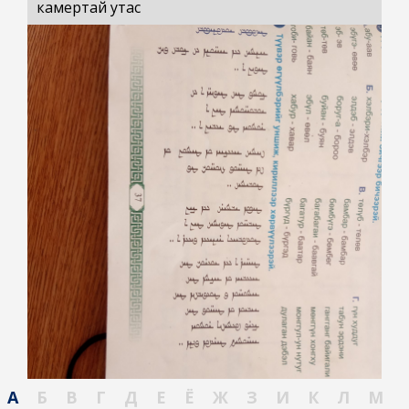
камертай утас
А
Б
В
Г
Д
Е
Ё
Ж
З
И
К
Л
М