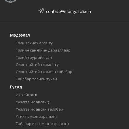
contact@mongoltoli.mn
Мэдээлэл
Толь зохиох арга зүй
Толийн сан үсгийн дарааллаар
Толийн зургийн сан
Олон нийтийн нэмсэн үг
Олон нийтийн нэмсэн тайлбар
Тайлбар толийн тухай
Бусад
Их хайсан үг
Үнэлгээ их авсан үг
Үнэлгээ их авсан тайлбар
Үг их нэмсэн хэрэглэгч
Тайлбар их нэмсэн хэрэглэгч