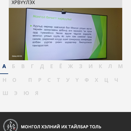
ХӨРВҮҮЛЭХ
А
Б
В
Г
Д
Е
Ё
Ж
З
И
К
Л
М
Н
О
П
Р
С
Т
У
Ү
Ф
Х
Ц
Ч
Ш
Э
Ю
Я