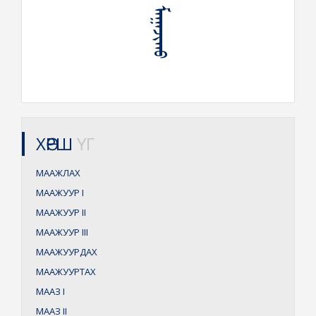
ᠠᠶᠠᠷᠬᠠᠨ ᠮᠠᠭᠠᠵᠢᠬᠤ
ХӨРШ
ҮГ
МААЖЛАХ
МААЖУУР
I
МААЖУУР
II
МААЖУУР
III
МААЖУУРДАХ
МААЖУУРТАХ
МААЗ
I
МААЗ
II