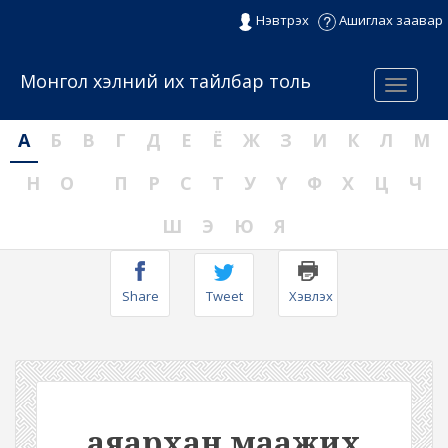
Нэвтрэх
Ашиглах заавар
Монгол хэлний их тайлбар толь
Menu
А
Б
В
Г
Д
Е
Ё
Ж
З
И
К
Л
М
Н
О
П
Р
С
Т
У
Ү
Ф
Х
Ц
Ч
Ш
Э
Ю
Я
Share
Tweet
Хэвлэх
аяархан маажих