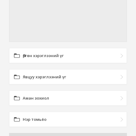
Өргөн хэрэглээний үг
Явцуу хэрэглээний үг
Аман зохиол
Нэр томьёо