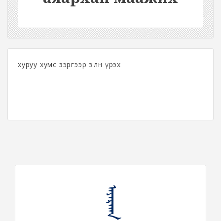
хуруу хумс зэргээр зөөлөн үрэх