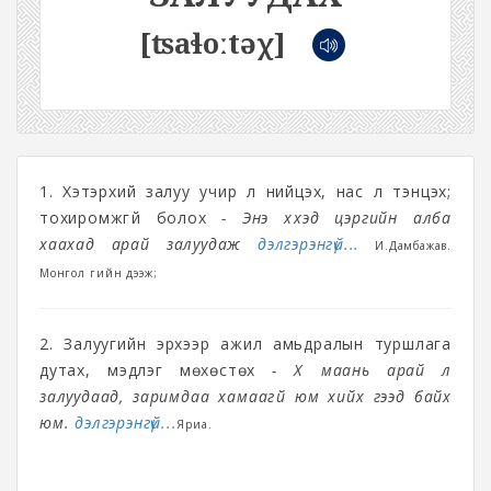
[ʦaɬoːtəχ]
1. Хэтэрхий залуу учир үл нийцэх, нас үл тэнцэх;
тохиромжгүй болох
- Энэ хүүхэд цэргийн алба
хаахад арай залуудаж
дэлгэрэнгүй...
И.Дамбажав.
Монгол үгийн дээж;
2. Залуугийн эрхээр ажил амьдралын туршлага
дутах, мэдлэг мөхөстөх
- Хүү маань арай л
залуудаад, заримдаа хамаагүй юм хийх гээд байх
юм.
дэлгэрэнгүй...
Яриа.