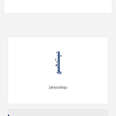
ᠵᠠᠯᠠᠭᠤᠳᠠᠬᠤ
ǰalaγudaqu