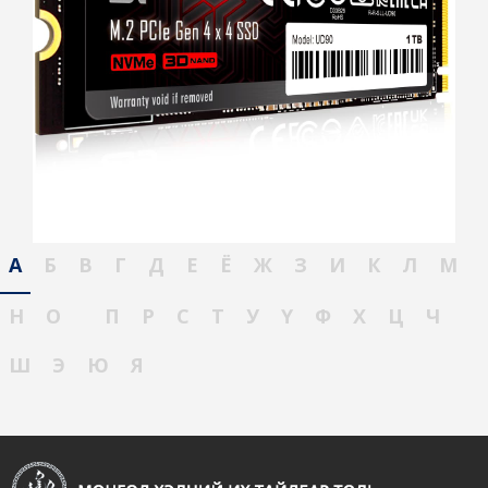
А
Б
В
Г
Д
Е
Ё
Ж
З
И
К
Л
М
Н
О
П
Р
С
Т
У
Ү
Ф
Х
Ц
Ч
Ш
Э
Ю
Я