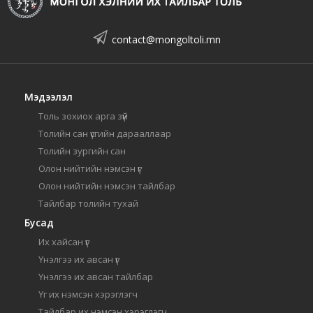
contact@mongoltoli.mn
Мэдээлэл
Толь зохиох арга зүй
Толийн сан үсгийн дарааллаар
Толийн зургийн сан
Олон нийтийн нэмсэн үг
Олон нийтийн нэмсэн тайлбар
Тайлбар толийн тухай
Бусад
Их хайсан үг
Үнэлгээ их авсан үг
Үнэлгээ их авсан тайлбар
Үг их нэмсэн хэрэглэгч
Тайлбар их нэмсэн хэрэглэгч