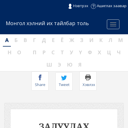
Нэвтрэх
Ашиглах заавар
Монгол хэлний их тайлбар толь
Menu
А
Б
В
Г
Д
Е
Ё
Ж
З
И
К
Л
М
Н
О
П
Р
С
Т
У
Ү
Ф
Х
Ц
Ч
Ш
Э
Ю
Я
Share
Tweet
Хэвлэх
ЗАЛУУДАХ