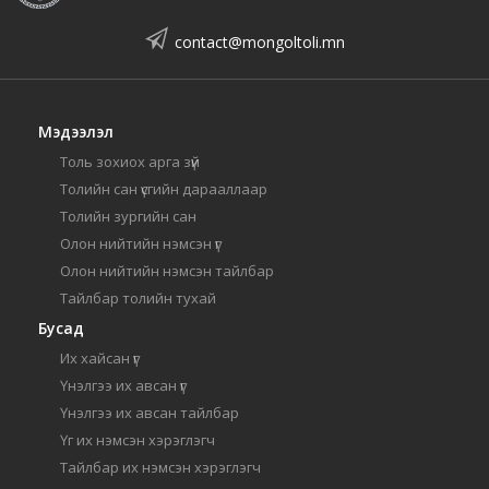
contact@mongoltoli.mn
Мэдээлэл
Толь зохиох арга зүй
Толийн сан үсгийн дарааллаар
Толийн зургийн сан
Олон нийтийн нэмсэн үг
Олон нийтийн нэмсэн тайлбар
Тайлбар толийн тухай
Бусад
Их хайсан үг
Үнэлгээ их авсан үг
Үнэлгээ их авсан тайлбар
Үг их нэмсэн хэрэглэгч
Тайлбар их нэмсэн хэрэглэгч