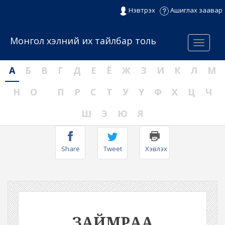
Нэвтрэх
Ашиглах заавар
Монгол хэлний их тайлбар толь
Menu
А
Б
В
Г
Д
Е
Ё
Ж
З
И
К
Л
М
Н
О
П
Р
С
Т
У
Ү
Ф
Х
Ц
Ч
Ш
Э
Ю
Я
Share
Tweet
Хэвлэх
ЗАЙМРАА