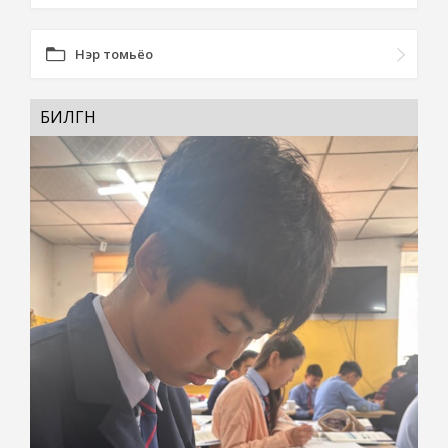
Нэр томьёо
БИЛГҮҮН