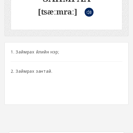
[ʦæːmraː]
1. Займрах үйлийн нэр;
2. Займрах зантай.