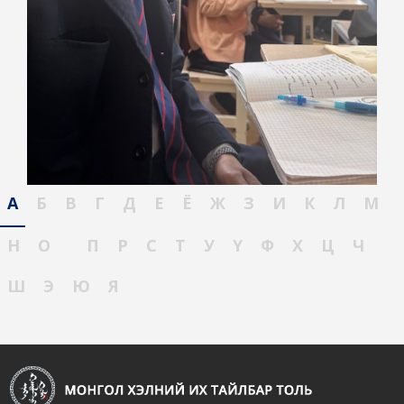
А
Б
В
Г
Д
Е
Ё
Ж
З
И
К
Л
М
Н
О
П
Р
С
Т
У
Ү
Ф
Х
Ц
Ч
Ш
Э
Ю
Я