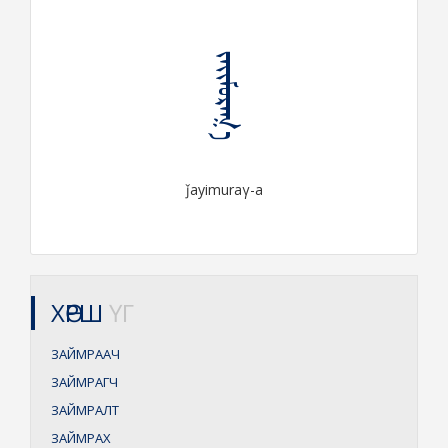
ᠵᠠᠶᠢᠮᠤᠷᠠᠭ᠎ᠠ
ǰayimuraγ-a
ХӨРШ
ҮГ
ЗАЙМРААЧ
ЗАЙМРАГЧ
ЗАЙМРАЛТ
ЗАЙМРАХ