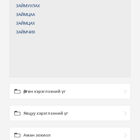
ЗАЙМУУЛАХ
ЗАЙМЦАА
ЗАЙМЦАХ
ЗАЙМЧИХ
Өргөн хэрэглээний үг
Явцуу хэрэглээний үг
Аман зохиол