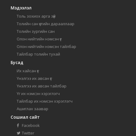
Мэдээлэл
Толь зохиох арга зүй
Толийн сан үсгийн дарааллаар
Толийн зургийн сан
Олон нийтийн нэмсэн үг
Олон нийтийн нэмсэн тайлбар
Тайлбар толийн тухай
Бусад
Их хайсан үг
Үнэлгээ их авсан үг
Үнэлгээ их авсан тайлбар
Үг их нэмсэн хэрэглэгч
Тайлбар их нэмсэн хэрэглэгч
Ашиглах заавар
Сошиал сайт
Facebook
Twitter