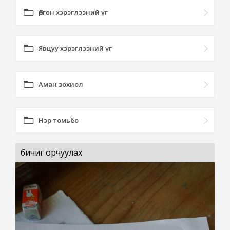
Өргөн хэрэглээний үг
Явцуу хэрэглээний үг
Аман зохиол
Нэр томьёо
бичиг орчуулах