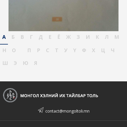
А
Б
В
Г
Д
Е
Ё
Ж
З
И
К
Л
М
Н
О
П
Р
С
Т
У
Ү
Ф
Х
Ц
Ч
Ш
Э
Ю
Я
contact@mongoltoli.mn