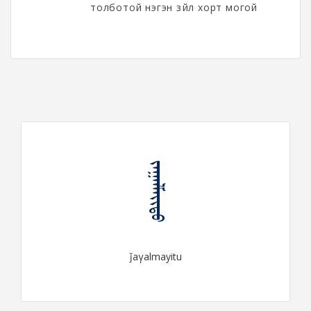
толботой нэгэн зүйл хорт могой
ᠵᠠᠭᠠᠯᠮᠠᠶᠢᠲᠤ
ǰaγalmayitu