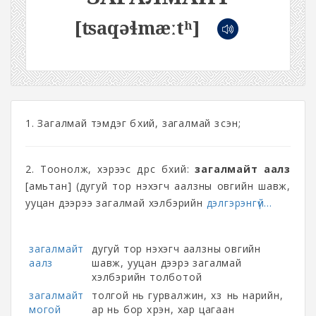
[ʦaqəɬmæːtʰ]
1. Загалмай тэмдэг бүхий, загалмай зүүсэн;
2. Тоонолж, хэрээс дүрс бүхий:
загалмайт аалз
[амьтан] (дугуй тор нэхэгч аалзны овгийн шавж,
ууцан дээрээ загалмай хэлбэрийн
дэлгэрэнгүй...
загалмайт
дугуй тор нэхэгч аалзны овгийн
аалз
шавж, ууцан дээрэ загалмай
хэлбэрийн толботой
загалмайт
толгой нь гурвалжин, хүзүү нь нарийн,
могой
ар нь бор хүрэн, хар цагаан