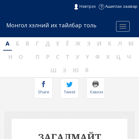
Нэвтрэх
Ашиглах заавар
Монгол хэлний их тайлбар толь
Menu
А
Б
В
Г
Д
Е
Ё
Ж
З
И
К
Л
М
Н
О
П
Р
С
Т
У
Ү
Ф
Х
Ц
Ч
Ш
Э
Ю
Я
Share
Tweet
Хэвлэх
ЗАГАЛМАЙТ