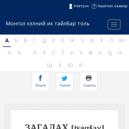
Нэвтрэх
Ашиглах заавар
Монгол хэлний их тайлбар толь
Menu
А
Б
В
Г
Д
Е
Ё
Ж
З
И
К
Л
М
Н
О
П
Р
С
Т
У
Ү
Ф
Х
Ц
Ч
Ш
Э
Ю
Я
Share
Tweet
Хэвлэх
ЗАГАЛАХ
[ʦaqɬəχ]