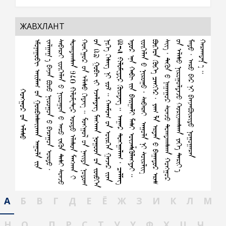
ЖАВХЛАНТ
А
Б
В
Г
Д
Е
Ё
Ж
З
И
К
Л
М
Н
О
П
Р
С
Т
У
Ү
Ф
Х
Ц
Ч