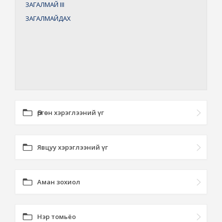
ЗАГАЛМАЙ
III
ЗАГАЛМАЙДАХ
Өргөн хэрэглээний үг
Явцуу хэрэглээний үг
Аман зохиол
Нэр томьёо