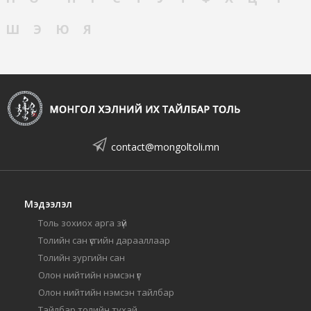
Ш
Э
Ю
Я
contact@mongoltoli.mn
Мэдээлэл
Толь зохиох арга зүй
Толийн сан үсгийн дарааллаар
Толийн зургийн сан
Олон нийтийн нэмсэн үг
Олон нийтийн нэмсэн тайлбар
Тайлбар толийн тухай