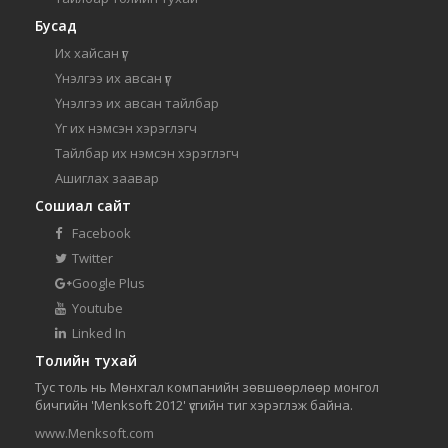
Бусад
Их хайсан үг
Үнэлгээ их авсан үг
Үнэлгээ их авсан тайлбар
Үг их нэмсэн хэрэглэгч
Тайлбар их нэмсэн хэрэглэгч
Ашиглах заавар
Сошиал сайт
Facebook
Twitter
Google Plus
Youtube
Linked In
Толийн тухай
Тус толь нь Мөнхгал компанийн зөвшөөрлөөр монгол
бичгийн 'Menksoft 2012' үсгийн тиг хэрэглэж байна.
www.Menksoft.com