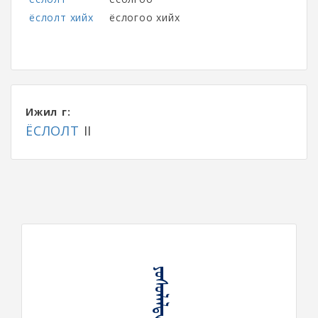
ёслолт хийх
ёслогоо хийх
Ижил үг:
ЁСЛОЛТ
II
ᠶᠣᠰᠤᠯᠠᠯᠲᠠ