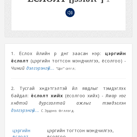
1. Ёслох үйлийн үр дүнг заасан нэр:
цэргийн
ёслолт
(цэргийн тогтсон мэндчилгээ, ёсолгоо)
-
Чиний
дэлгэрэнгүй...
“Цог” сэтгүүл;
2. Тусгай хүндэтгэлтэй үйл явдлыг тэмдэглэх
байдал:
ёслолт хийх
(ёсолгоо хийх)
- Ямар нэг
хүндтэй дурсгалтай ажлыг тэмдэглэн
дэлгэрэнгүй...
С.Эрдэнэ. Өгүүллэгүүд.
цэргийн
цэргийн тогтсон мэндчилгээ,
ёслолт
ёсолгоо