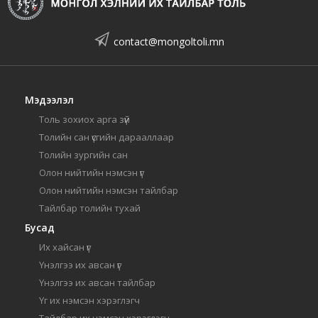
contact@mongoltoli.mn
Мэдээлэл
Толь зохиох арга зүй
Толийн сан үсгийн дарааллаар
Толийн зургийн сан
Олон нийтийн нэмсэн үг
Олон нийтийн нэмсэн тайлбар
Тайлбар толийн тухай
Бусад
Их хайсан үг
Үнэлгээ их авсан үг
Үнэлгээ их авсан тайлбар
Үг их нэмсэн хэрэглэгч