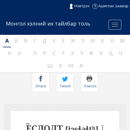
Нэвтрэх
Ашиглах заавар
Монгол хэлний их тайлбар толь
Menu
А
Б
В
Г
Д
Е
Ё
Ж
З
И
К
Л
М
Н
О
П
Р
С
Т
У
Ү
Ф
Х
Ц
Ч
Ш
Э
Ю
Я
Share
Tweet
Хэвлэх
ЁСЛОЛТ
I
[jɔsɬəɬtʰ]