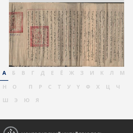
А
Б
В
Г
Д
Е
Ё
Ж
З
И
К
Л
М
Н
О
П
Р
С
Т
У
Ү
Ф
Х
Ц
Ч
Ш
Э
Ю
Я