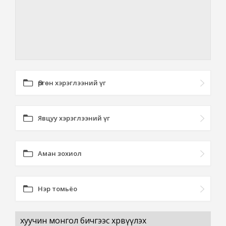
Өргөн хэрэглээний үг
Явцуу хэрэглээний үг
Аман зохиол
Нэр томьёо
хуучин монгол бичгээс хөрвүүлэх