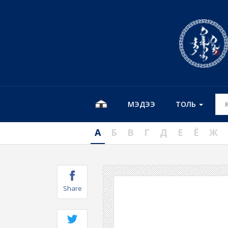
МЭДЭЭ
ТОЛЬ
А
Б
В
Г
Д
Е
Ё
Ж
Share