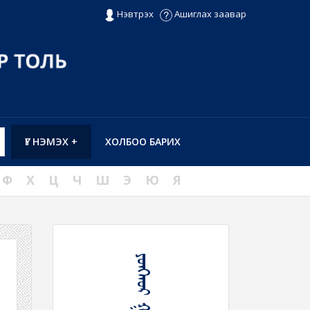
Нэвтрэх
Ашиглах заавар
ҮГ НЭМЭХ +
ХОЛБОО БАРИХ
Ф
Х
Ц
Ч
Ш
Э
Ю
Я
ᠶᠣᠩᠬᠤᠷ ᠭᠠᠵᠠᠷ