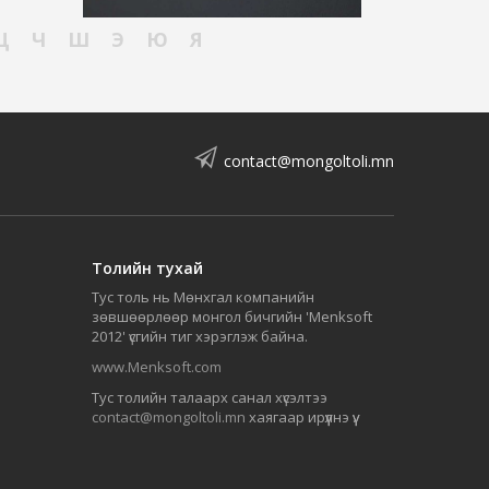
Ц
Ч
Ш
Э
Ю
Я
contact@mongoltoli.mn
Толийн тухай
Тус толь нь Мөнхгал компанийн
зөвшөөрлөөр монгол бичгийн 'Menksoft
2012' үсгийн тиг хэрэглэж байна.
www.Menksoft.com
Тус толийн талаарх санал хүсэлтээ
contact@mongoltoli.mn
хаягаар ирүүлнэ үү.