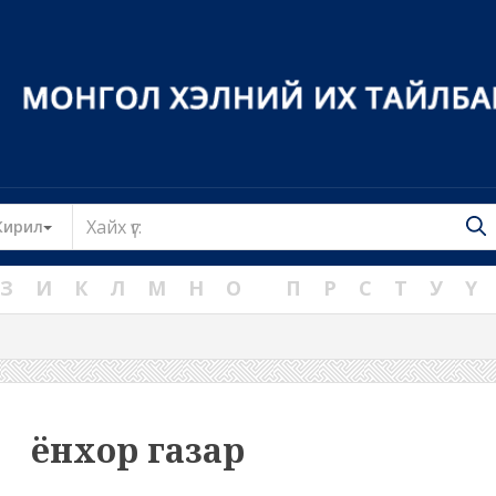
Toggle Dropdown
Кирил
З
И
К
Л
М
Н
О
П
Р
С
Т
У
Ү
ёнхор газар