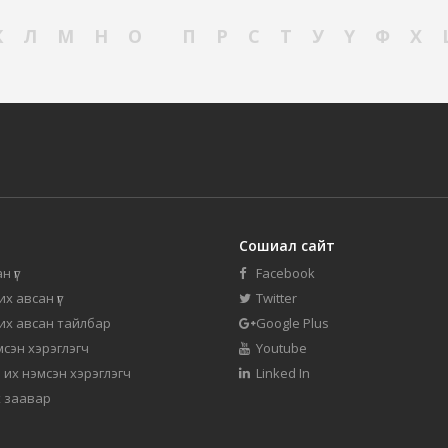
К
Л
М
Н
О
П
Р
С
Т
У
Ү
Ф
Х
Сошиал сайт
н үг
Facebook
их авсан үг
Twitter
 их авсан тайлбар
Google Plus
мсэн хэрэглэгч
Youtube
 их нэмсэн хэрэглэгч
Linked In
 заавар