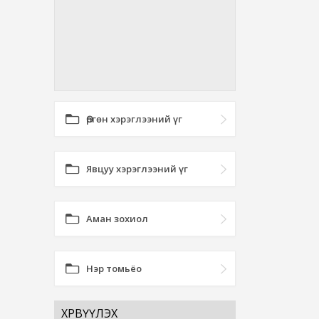
Өргөн хэрэглээний үг
Явцуу хэрэглээний үг
Аман зохиол
Нэр томьёо
ХӨРВҮҮЛЭХ