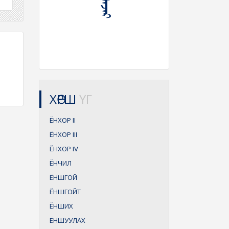
ХӨРШ
ҮГ
ЁНХОР
II
ЁНХОР
III
ЁНХОР
IV
ЁНЧИЛ
ЁНШГОЙ
ЁНШГОЙТ
ЁНШИХ
ЁНШУУЛАХ