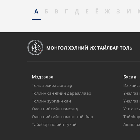
А
Б
В
Г
Д
Е
Ё
Ж
З
И
Мэдээлэл
Бусад
Толь зохиох арга зүй
Их хайса
Толийн сан үсгийн дарааллаар
Үнэлгээ 
Толийн зургийн сан
Үнэлгээ
Олон нийтийн нэмсэн үг
Үг их нэ
Олон нийтийн нэмсэн тайлбар
Тайлбар
Тайлбар толийн тухай
Ашиглах