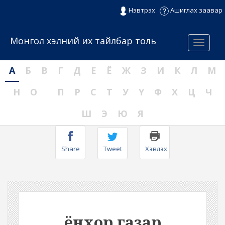
Нэвтрэх
Ашиглах заавар
Монгол хэлний их тайлбар толь
Menu
А
Б
В
Г
Д
Е
Ё
Ж
З
И
К
Л
М
Н
О
П
Р
С
Т
У
Ү
Ф
Х
Ц
Ч
Ш
Э
Ю
Я
Share
Tweet
Хэвлэх
ёнхор газар