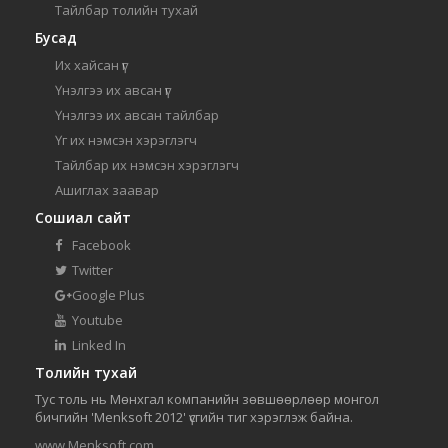
Тайлбар толийн тухай
Бусад
Их хайсан үг
Үнэлгээ их авсан үг
Үнэлгээ их авсан тайлбар
Үг их нэмсэн хэрэглэгч
Тайлбар их нэмсэн хэрэглэгч
Ашиглах заавар
Сошиал сайт
Facebook
Twitter
Google Plus
Youtube
Linked In
Толийн тухай
Тус толь нь Мөнхгал компанийн зөвшөөрлөөр монгол
бичгийн 'Menksoft 2012' үсгийн тиг хэрэглэж байна.
www.Menksoft.com