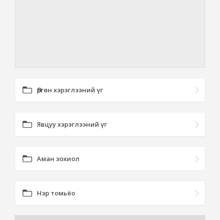
Өргөн хэрэглээний үг
Явцуу хэрэглээний үг
Аман зохиол
Нэр томьёо