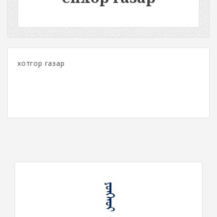
хотгор газар
ᠶᠣᠩᠬᠤᠷ ᠭᠠᠵᠠᠷ