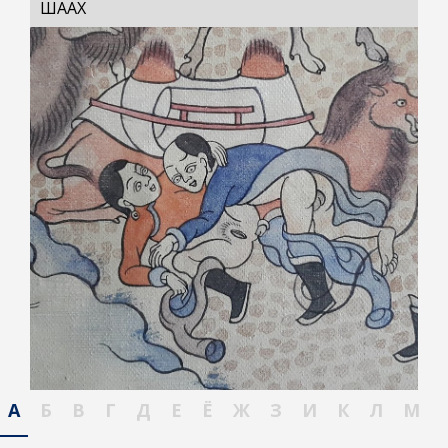
ШААХ
А
Б
В
Г
Д
Е
Ё
Ж
З
И
К
Л
М