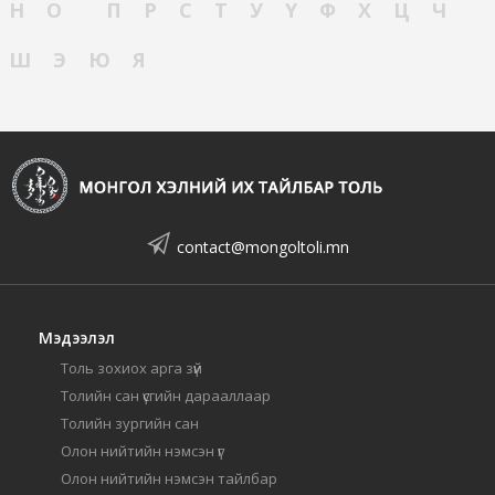
Н
О
П
Р
С
Т
У
Ү
Ф
Х
Ц
Ч
Ш
Э
Ю
Я
contact@mongoltoli.mn
Мэдээлэл
Толь зохиох арга зүй
Толийн сан үсгийн дарааллаар
Толийн зургийн сан
Олон нийтийн нэмсэн үг
Олон нийтийн нэмсэн тайлбар