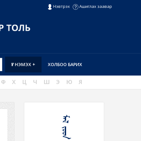
Нэвтрэх
Ашиглах заавар
ҮГ НЭМЭХ +
ХОЛБОО БАРИХ
Ф
Х
Ц
Ч
Ш
Э
Ю
Я