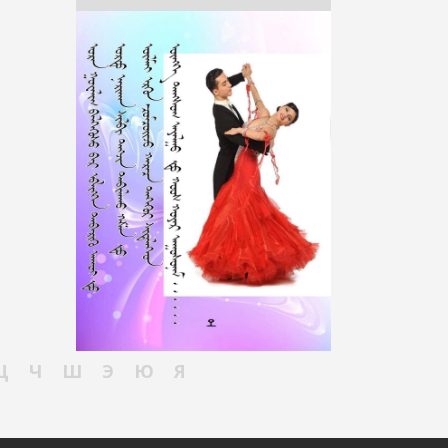
Ц
Ч
Ш
Э
Ю
Я