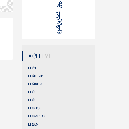
ᠮᠠᠯ ᠵᠤᠳ ᠲᠤ ᠶᠥᠭᠡᠭ᠍ᠳᠡᠬᠦ
ХӨРШ
ҮГ
ЕГӨГЧ
ЕГӨМТГИЙ
ЕГӨМХИЙ
ЕГӨӨ
I
ЕГӨӨ
II
ЕГӨӨДЛӨГ
ЕГӨӨДМӨГЛӨХ
ЕГӨӨДӨГЧ