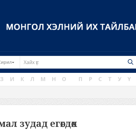
Toggle Dropdown
Кирил
З
И
К
Л
М
Н
О
П
Р
С
Т
У
Ү
мал зудад егөгдөх