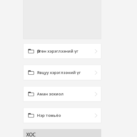
Өргөн хэрэглээний үг
Явцуу хэрэглээний үг
Аман зохиол
Нэр томьёо
ХОС