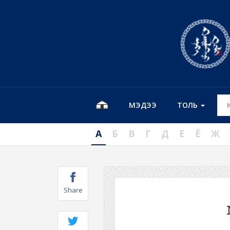
МЭДЭЭ
ТОЛЬ
А
Б
В
Г
Д
Е
Ё
Ж
Share