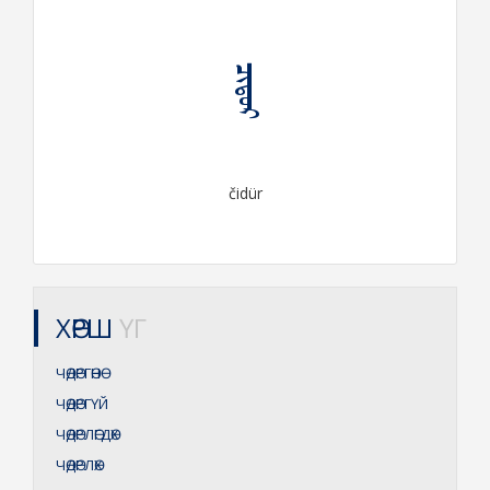
ᠴᠢᠳᠦᠷ
čidür
ХӨРШ
ҮГ
ЧӨДӨРГӨНӨ
ЧӨДӨРГҮЙ
ЧӨДӨРЛӨГДӨХ
ЧӨДӨРЛӨХ