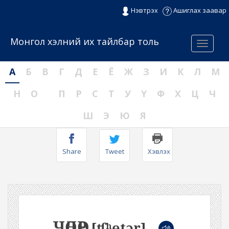
Нэвтрэх
Ашиглах заавар
Монгол хэлний их тайлбар толь
Menu
А
Б
В
Г
Д
Е
Ё
Ж
З
И
К
Л
М
Н
О
П
Р
С
Т
У
Ү
Ф
Х
Ц
Ч
Ш
Э
Ю
Я
Share
Tweet
Хэвлэх
ЧӨДӨР
[ʧʰɵtər]