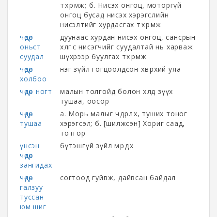
төхөөрөмж; б. Нисэх онгоц, моторгүй
онгоц бусад нисэх хэрэгслийн
нисэлтийг хурдасгах төхөөрөмж
чөдөр
дуунаас хурдан нисэх онгоц, сансрын
оньст
хөлгөөс нисэгчийг суудалтай нь харваж
суудал
шүхрээр буулгах төхөөрөмж
чөдөр
нэг зүйл гогцоолдсон хөвөрхий уяа
холбоо
чөдөр ногт
малын толгойд болон хөлд зүүх
тушаа, оосор
чөдөр
а. Морь малыг чөдөрлөх, туших тоног
тушаа
хэрэгсэл; б. [шилжсэн] Хориг саад,
тотгор
үнсэн
бүтэшгүй зүйл мөрөөдөх
чөдөр
зангидах
чөдөр
согтоод гуйвж, дайвсан байдал
галзуу
туссан
юм шиг