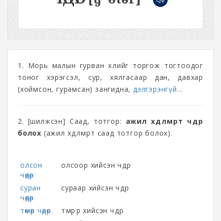
1. Морь малын гурван хөлийг торгож тогтоодог
тоног хэрэгсэл, сур, хялгасаар дан, давхар
(хоймсон, гурамсан) зангидна,
дэлгэрэнгүй...
2. [шилжсэн] Саад, тотгор:
ажил хөдөлмөрт чөдөр
болох
(ажил хөдөлмөрт саад тотгор болох).
олсон
олсоор хийсэн чөдөр
чөдөр
суран
сураар хийсэн чөдөр
чөдөр
төмөр чөдөр
төмрөөр хийсэн чөдөр