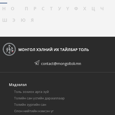
Н
О
П
Р
С
Т
У
Ү
Ф
Х
Ц
Ч
Ш
Э
Ю
Я
contact@mongoltoli.mn
Мэдээлэл
Толь зохиох арга зүй
Толийн сан үсгийн дарааллаар
Толийн зургийн сан
Олон нийтийн нэмсэн үг