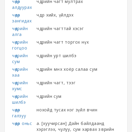
чөдөр
чөдрийн чагт мултрах
алдуурах
чөдөр
чөдөр хийх, үйлдэх
зангидах
чөдрийн
чөдрийн чагттай хэсэг
алга
чөдрийн
чөдрийн чагт торгох нүх
гогцоо
чөдрийн
чөдрийн урт шилбэ
сум
чөдрийн
чөдрийн өмнөх хоёр салаа сум
хаа
чөдрийн
чөдрийн чагт, тээг
хумс
чөдрийн
чөдрийн сум
шилбэ
чөдөр
нохойд тусах нэг зүйл өвчин
галзуу
чөдөр оньс
а. [хуучирсан] Дайн байлдаанд
хэрэглэх, чулуу, сум харвах зөөврийн