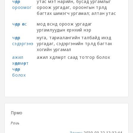
чөдөр
утас мэт нарийн, бусад ургамлыг
ороомог
ороож ургадаг, ороонгын төрөлд
багтах шимэгч ургамал; алтан утас
чөдөр өвс
мод өвсөнд ороож ургадаг
ургамлуудын ерөнхий нэр
чөдөр
нуга, тариалангийн талбайд ихэд
сэдэргэнэ
ургадаг, сэдэргэнийн төрөлд багтах
хогийн ургамал
ажил
ажил хөдөлмөрт саад тотгор болох
хөдөлмөрт
чөдөр
болох
Прмо
Роиь
Зочин
2020-03-22 12:32:44