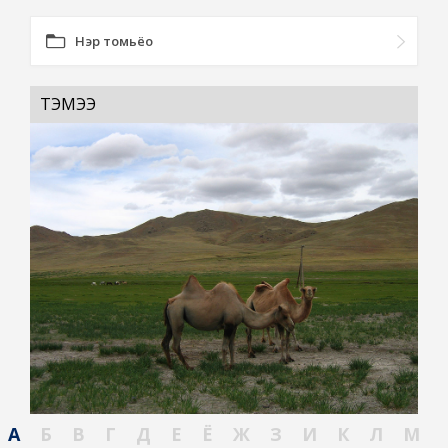
Нэр томьёо
ТЭМЭЭ
А
Б
В
Г
Д
Е
Ё
Ж
З
И
К
Л
М