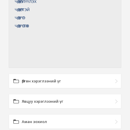
ЧӨДӨРЛҮҮЛЭХ
ЧӨДӨРТЭЙ
ЧӨДРӨГ
ЧӨДРӨГТӨХ
Өргөн хэрэглээний үг
Явцуу хэрэглээний үг
Аман зохиол