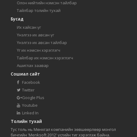
Олон нийтийн нэмсэн тайлбар
Тайлбар толийн тухай
Бусад
Их хайсан үг
Үнэлгээ их авсан үг
Үнэлгээ их авсан тайлбар
Үг их нэмсэн хэрэглэгч
Тайлбар их нэмсэн хэрэглэгч
Ашиглах заавар
Сошиал сайт
Facebook
Twitter
Google Plus
Youtube
Linked In
Толийн тухай
Тус толь нь Мөнхгал компанийн зөвшөөрлөөр монгол
бичгийн 'Menksoft 2012' үсгийн тиг хэрэглэж байна.