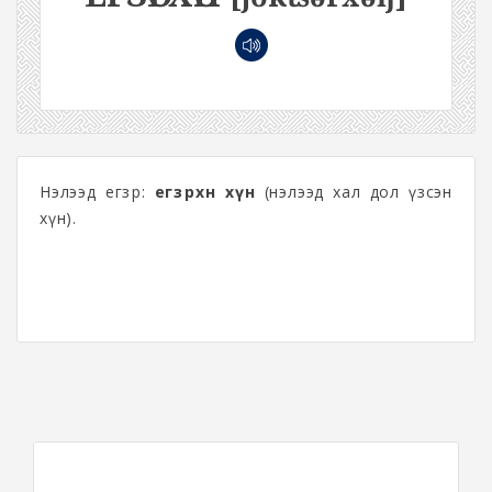
Нэлээд егзөр:
егзөрхөн хүн
(нэлээд хал дол үзсэн
хүн).