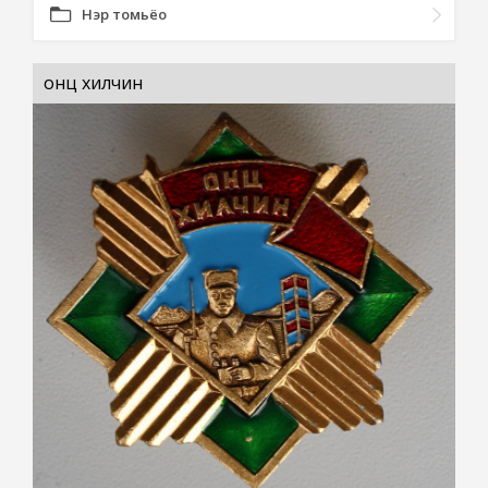
Нэр томьёо
онц хилчин