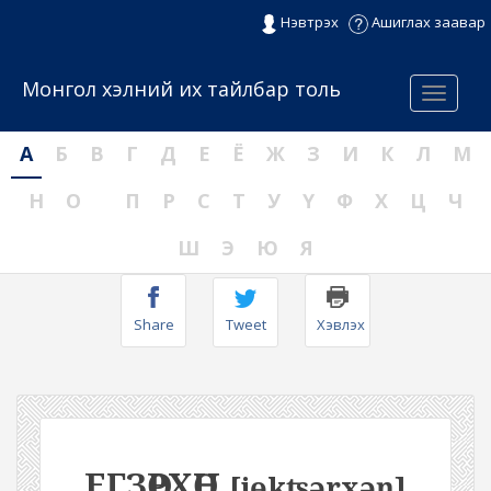
Нэвтрэх
Ашиглах заавар
Монгол хэлний их тайлбар толь
Menu
А
Б
В
Г
Д
Е
Ё
Ж
З
И
К
Л
М
Н
О
П
Р
С
Т
У
Ү
Ф
Х
Ц
Ч
Ш
Э
Ю
Я
Share
Tweet
Хэвлэх
ЕГЗӨРХӨН
[jɵkʦərxəŋ]