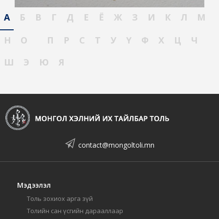
А
Б
В
Г
Д
Е
Ё
Ж
З
И
К
Л
М
Н
О
П
Р
С
Т
У
Ү
Ф
Х
Ц
Ч
Ш
Э
Ю
Я
contact@mongoltoli.mn
Мэдээлэл
Толь зохиох арга зүй
Толийн сан үсгийн дарааллаар