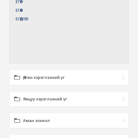
ЕГӨӨ
I
ЕГӨӨ
II
ЕГӨӨДЛӨГ
Өргөн хэрэглээний үг
Явцуу хэрэглээний үг
Аман зохиол