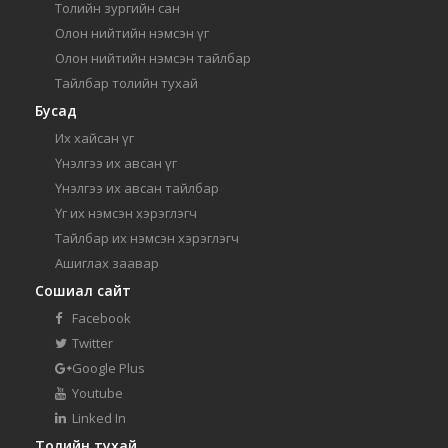
Толийн зургийн сан
Олон нийтийн нэмсэн үг
Олон нийтийн нэмсэн тайлбар
Тайлбар толийн тухай
Бусад
Их хайсан үг
Үнэлгээ их авсан үг
Үнэлгээ их авсан тайлбар
Үг их нэмсэн хэрэглэгч
Тайлбар их нэмсэн хэрэглэгч
Ашиглах заавар
Сошиал сайт
Facebook
Twitter
Google Plus
Youtube
Linked In
Толийн тухай