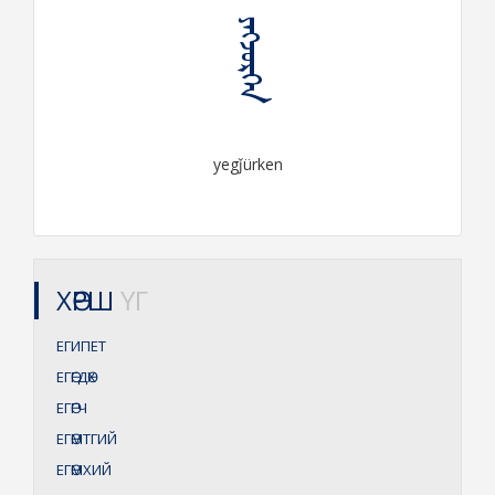
ᠶᠡᠭᠵᠦᠷᠬᠡᠨ
yegǰürken
ХӨРШ
ҮГ
ЕГИПЕТ
ЕГӨГДӨХ
ЕГӨГЧ
ЕГӨМТГИЙ
ЕГӨМХИЙ