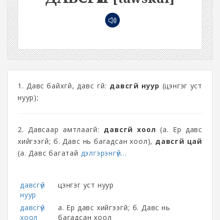
1. Давс байхгүй, давс үгүй:
давсгүй нуур
(цэнгэг уст
нуур);
2. Давсаар амтлаагүй:
давсгүй хоол
(а. Ер давс
хийгээгүй; б. Давс нь багадсан хоол),
давсгүй цай
(а. Давс багатай
дэлгэрэнгүй...
давсгүй
цэнгэг уст нуур
нуур
давсгүй
а. Ер давс хийгээгүй; б. Давс нь
хоол
багадсан хоол