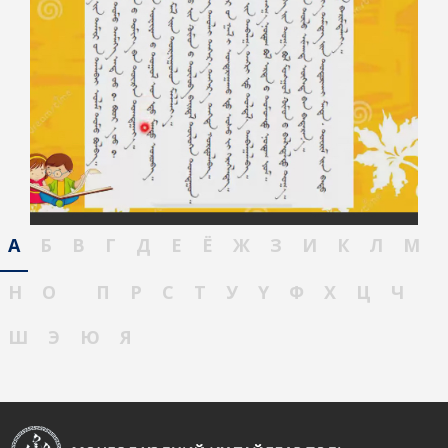
А
Б
В
Г
Д
Е
Ё
Ж
З
И
К
Л
М
Н
О
П
Р
С
Т
У
Ү
Ф
Х
Ц
Ч
Ш
Э
Ю
Я