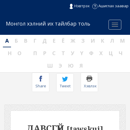
Нэвтрэх
Ашиглах заавар
Монгол хэлний их тайлбар толь
Menu
А
Б
В
Г
Д
Е
Ё
Ж
З
И
К
Л
М
Н
О
П
Р
С
Т
У
Ү
Ф
Х
Ц
Ч
Ш
Э
Ю
Я
Share
Tweet
Хэвлэх
ДАВСГҮЙ
[tawskui]