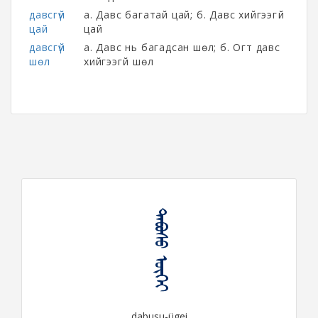
давсгүй
а. Давс багатай цай; б. Давс хийгээгүй
цай
цай
давсгүй
а. Давс нь багадсан шөл; б. Огт давс
шөл
хийгээгүй шөл
ᠳᠠᠪᠤᠰᠤ ᠦᠭᠡᠶ
dabusu-ügei