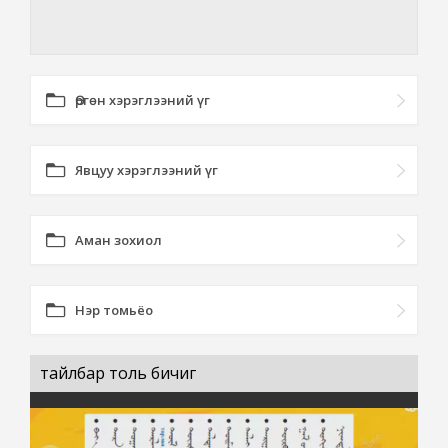
Өргөн хэрэглээний үг
Явцуу хэрэглээний үг
Аман зохиол
Нэр томьёо
тайлбар толь бичиг