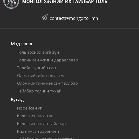
contact@mongoltoli.mn
Мэдээлэл
Толь зохиох арга зүй
Толийн сан үсгийн дарааллаар
Толийн зургийн сан
Олон нийтийн нэмсэн үг
Олон нийтийн нэмсэн тайлбар
Тайлбар толийн тухай
Бусад
Их хайсан үг
Үнэлгээ их авсан үг
Үнэлгээ их авсан тайлбар
Үг их нэмсэн хэрэглэгч
Тайлбар их нэмсэн хэрэглэгч