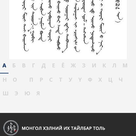
А
Б
В
Г
Д
Е
Ё
Ж
З
И
К
Л
М
Н
О
П
Р
С
Т
У
Ү
Ф
Х
Ц
Ч
Ш
Э
Ю
Я