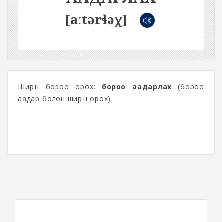
[aːtərɬəχ]
Ширүүн бороо орох:
бороо аадарлах
(бороо
аадар болон ширүүн орох).