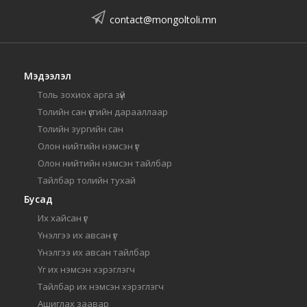
contact@mongoltoli.mn
Мэдээлэл
Толь зохиох арга зүй
Толийн сан үсгийн дарааллаар
Толийн зургийн сан
Олон нийтийн нэмсэн үг
Олон нийтийн нэмсэн тайлбар
Тайлбар толийн тухай
Бусад
Их хайсан үг
Үнэлгээ их авсан үг
Үнэлгээ их авсан тайлбар
Үг их нэмсэн хэрэглэгч
Тайлбар их нэмсэн хэрэглэгч
Ашиглах заавар