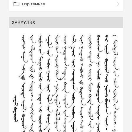
Нэр томьёо
ХӨРВҮҮЛЭХ