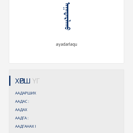
ᠠᠭᠠᠳᠠᠷᠯᠠᠬᠤ
aγadarlaqu
ХӨРШ
ҮГ
ААДАРШИХ
ААДАС
:
ААДАХ
ААДГА
:
ААДГАНАХ
I