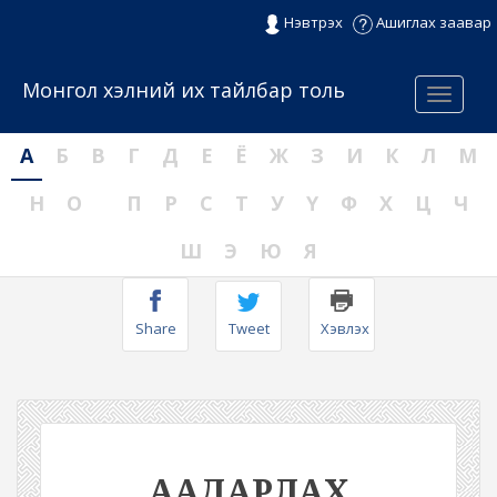
Нэвтрэх
Ашиглах заавар
Монгол хэлний их тайлбар толь
Menu
А
Б
В
Г
Д
Е
Ё
Ж
З
И
К
Л
М
Н
О
П
Р
С
Т
У
Ү
Ф
Х
Ц
Ч
Ш
Э
Ю
Я
Share
Tweet
Хэвлэх
ААДАРЛАХ