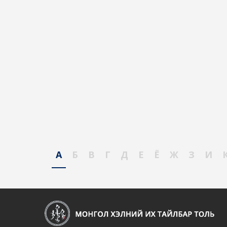
А
Б
В
Г
Д
Е
Ё
Ж
З
И