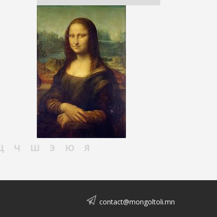
Ц
Ч
Ш
Э
Ю
Я
contact@mongoltoli.mn