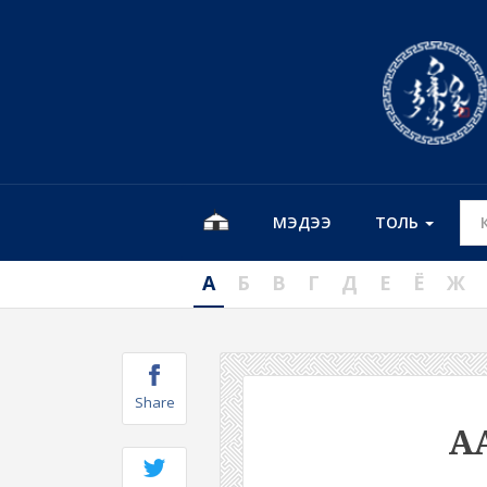
МЭДЭЭ
ТОЛЬ
А
Б
В
Г
Д
Е
Ё
Ж
Share
А