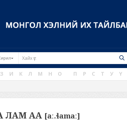
Toggle Dropdown
Кирил
З
И
К
Л
М
Н
О
П
Р
С
Т
У
Ү
А ЛАМ АА
[aː.ɬamaː]