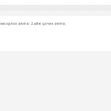
тоомсорлох аялга; 2.айж цочих аялга;