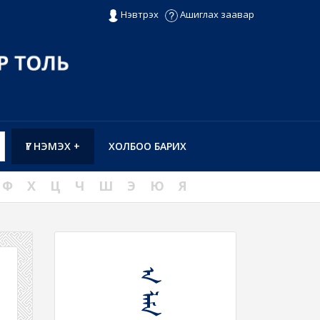
Нэвтрэх
Ашиглах заавар
ҮГ НЭМЭХ +
ХОЛБОО БАРИХ
Ф
Х
Ц
Ч
Ш
Э
Ю
Я
ᠠ ᠯᠠᠮᠠ ᠠ