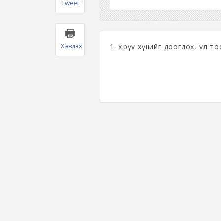
Tweet
Хэвлэх
1. хөөрүү хүнийг дооглох, үл 