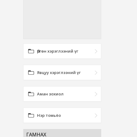
Өргөн хэрэглээний үг
Явцуу хэрэглээний үг
Аман зохиол
Нэр томьёо
ГАМНАХ