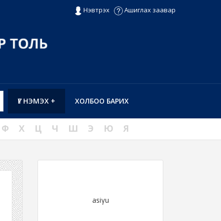
Нэвтрэх
Ашиглах заавар
ҮГ НЭМЭХ +
ХОЛБОО БАРИХ
Ф
Х
Ц
Ч
Ш
Э
Ю
Я
asiγu