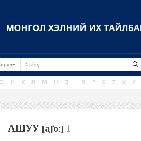
Toggle Dropdown
Кирил
З
И
К
Л
М
Н
О
П
Р
С
Т
У
Ү
АШУУ
I
[aʃoː]