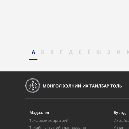
А
Б
В
Г
Д
Е
Ё
Ж
З
И
Мэдээлэл
Бусад
Толь зохиох арга зүй
Их хайса
Толийн сан үсгийн дарааллаар
Үнэлгээ 