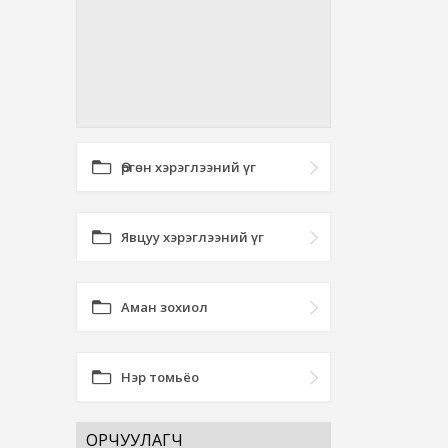
Өргөн хэрэглээний үг
Явцуу хэрэглээний үг
Аман зохиол
Нэр томьёо
ОРЧУУЛАГЧ