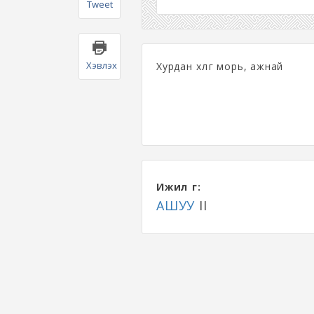
Tweet
Хэвлэх
Хурдан хөлөг морь, ажнай
Ижил үг:
АШУУ
II