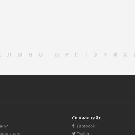
К
Л
М
Н
О
П
Р
С
Т
У
Ү
Ф
Х
Сошиал сайт
н үг
Facebook
их авсан үг
Twitter