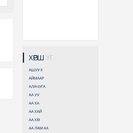
ХӨРШ
ҮГ
АШУУ
II
АЙМААР
АЛАЧУГА
АА УУ
АА ХА
АА ХАЙ
АА ХӨ
АА ЛАМ АА