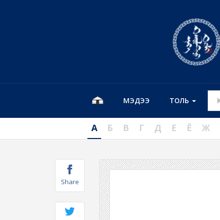
МЭДЭЭ
ТОЛЬ
А
Б
В
Г
Д
Е
Ё
Ж
Share