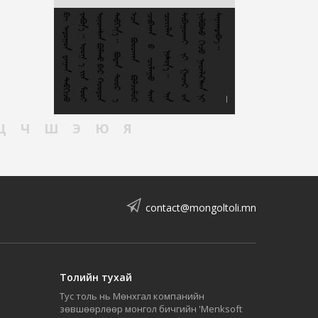
Ц
Ч
Ш
Э
Ю
Я
contact@mongoltoli.mn
Толийн тухай
Тус толь нь Мөнхгал компанийн
зөвшөөрлөөр монгол бичгийн 'Menksoft