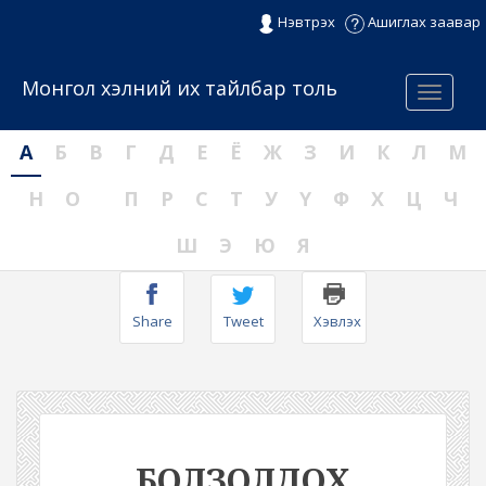
Нэвтрэх
Ашиглах заавар
Монгол хэлний их тайлбар толь
Menu
А
Б
В
Г
Д
Е
Ё
Ж
З
И
К
Л
М
Н
О
П
Р
С
Т
У
Ү
Ф
Х
Ц
Ч
Ш
Э
Ю
Я
Share
Tweet
Хэвлэх
БОЛЗОЛДОХ