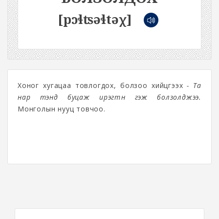
[pɔɬʦəɬtəχ]
Хоног хугацаа товлогдох, болзоо хийцгээх
- Та
нар тэнд буцаж ирэгтүн гэж болзолджээ.
Монголын нууц товчоо.