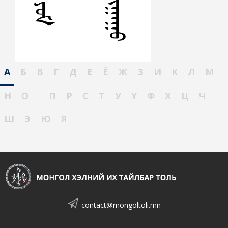
А
Б
В
Г
Д
Е
Ё
Ж
З
И
К
Л
М
Н
О
П
Р
С
Т
У
Ү
Ф
Х
Ц
Ч
Ш
Э
Ю
Я
contact@mongoltoli.mn