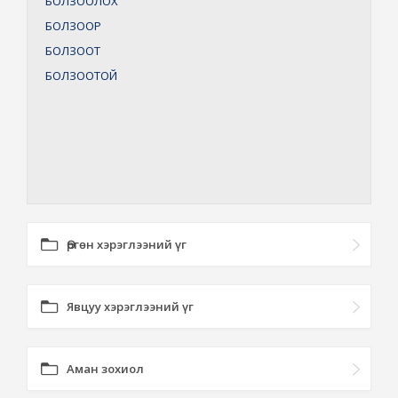
БОЛЗООЛОХ
БОЛЗООР
БОЛЗООТ
БОЛЗООТОЙ
Өргөн хэрэглээний үг
Явцуу хэрэглээний үг
Аман зохиол