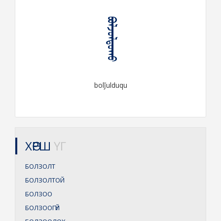
ᠪᠣᠯᠵᠤᠯᠳᠤᠬᠤ
bolǰulduqu
ХӨРШ
ҮГ
БОЛЗОЛТ
БОЛЗОЛТОЙ
БОЛЗОО
БОЛЗООГҮЙ