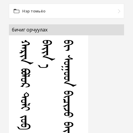
Нэр томьёо
бичиг орчуулах