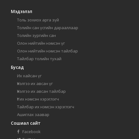
Мэдээлэл
Толь зохиох арга зүй
Толийн сан үсгийн дарааллаар
Толийн зургийн сан
Олон нийтийн нэмсэн үг
Олон нийтийн нэмсэн тайлбар
Тайлбар толийн тухай
Бусад
Их хайсан үг
Үнэлгээ их авсан үг
Үнэлгээ их авсан тайлбар
Үг их нэмсэн хэрэглэгч
Тайлбар их нэмсэн хэрэглэгч
Ашиглах заавар
Сошиал сайт
Facebook