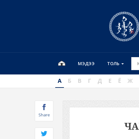
МЭДЭЭ
ТОЛЬ
А
Б
В
Г
Д
Е
Ё
Ж
Share
ЧА