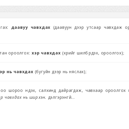
ргах:
даавуу чавхдах
(даавуун дээр утсаар чавхдаж о
мьтан ороолгох:
үхэр чавхдах
(үхрийг шилбүүрдэх, ороолгох);
эр нь чавхдах
(бугуйн дээр нь няслах);
роо шороо нүдэх, салхинд дайрагдаж, чавхаар ороолгох 
р чавхдах нь ширүүхэн.
дэлгэрэнгүй...