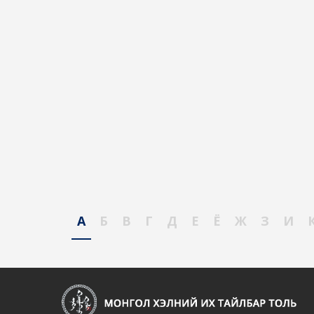
А
Б
В
Г
Д
Е
Ё
Ж
З
И