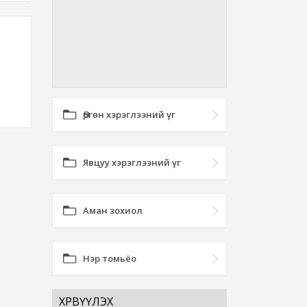
Өргөн хэрэглээний үг
Явцуу хэрэглээний үг
Аман зохиол
Нэр томьёо
ХӨРВҮҮЛЭХ