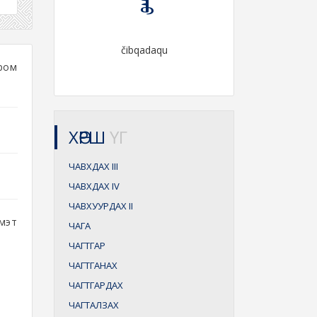
čibqadaqu
ром
ХӨРШ
ҮГ
ЧАВХДАХ
III
ЧАВХДАХ
IV
ЧАВХУУРДАХ
II
мэт
ЧАГА
ЧАГТГАР
ЧАГТГАНАХ
ЧАГТГАРДАХ
ЧАГТАЛЗАХ