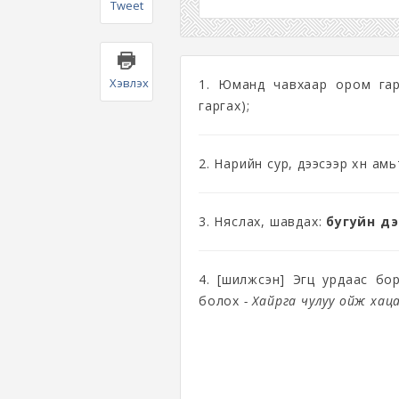
Tweet
Хэвлэх
1. Юманд чавхаар ором га
гаргах);
2. Нарийн сур, дээсээр хүн а
3. Няслах, шавдах:
бугуйн дэ
4. [шилжсэн] Эгц урдаас бо
болох
- Хайрга чулуу ойж хаца