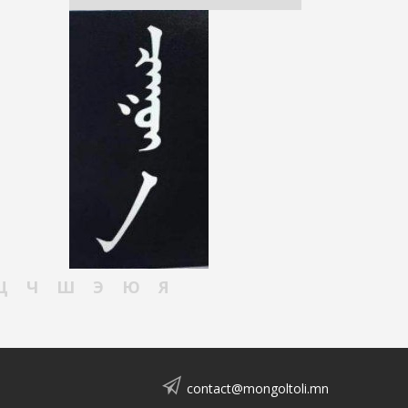
Ц
Ч
Ш
Э
Ю
Я
contact@mongoltoli.mn