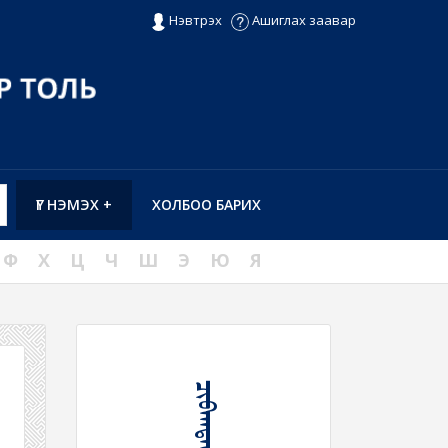
Нэвтрэх
Ашиглах заавар
ҮГ НЭМЭХ +
ХОЛБОО БАРИХ
Ф
Х
Ц
Ч
Ш
Э
Ю
Я
ᠴᠢᠪᠬᠠᠳᠠᠬᠤ