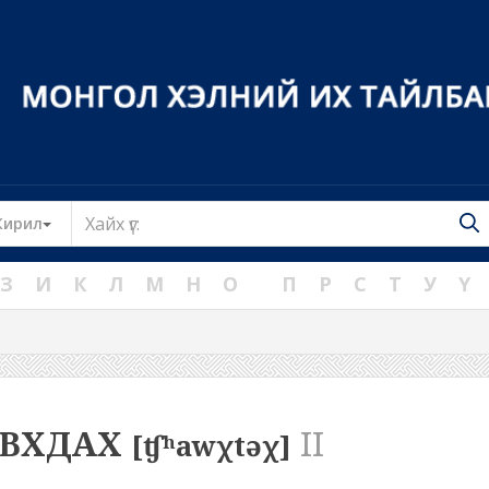
Toggle Dropdown
Кирил
З
И
К
Л
М
Н
О
П
Р
С
Т
У
Ү
ВХДАХ
II
[ʧʰawχtəχ]