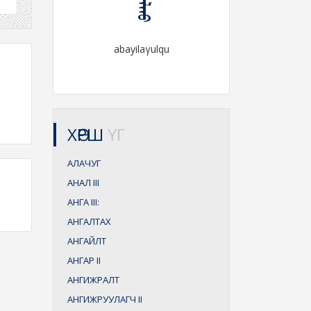
abayilaγulqu
ХӨРШ
ҮГ
АЛАЧУГ
АНАЛ
III
АНГА
III:
АНГАЛТАХ
АНГАЙЛТ
АНГАР
II
АНГИЖРАЛТ
АНГИЖРУУЛАГЧ
II