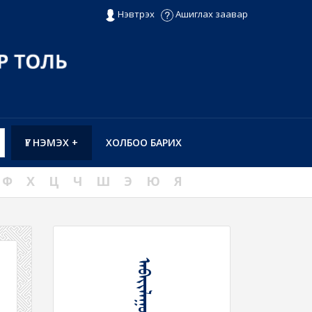
Нэвтрэх
Ашиглах заавар
ҮГ НЭМЭХ +
ХОЛБОО БАРИХ
Ф
Х
Ц
Ч
Ш
Э
Ю
Я
ᠠᠪᠠᠶᠢᠯᠠᠭᠤᠯᠬᠤ