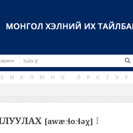
Toggle Dropdown
Кирил
З
И
К
Л
М
Н
О
П
Р
С
Т
У
Ү
ЙЛУУЛАХ
I
[awæːɬoːɬəχ]