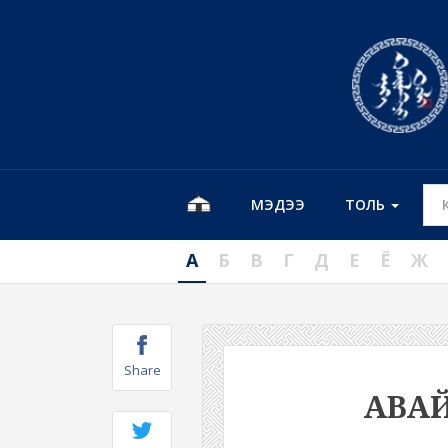
МЭДЭЭ
ТОЛЬ
А
Б
В
Г
Д
Е
Ё
Ж
Share
АВА