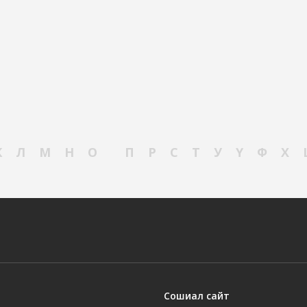
К
Л
М
Н
О
П
Р
С
Т
У
Ү
Ф
Х
Сошиал сайт