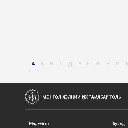
А
Б
В
Г
Д
Е
Ё
Ж
З
И
Мэдээлэл
Бусад