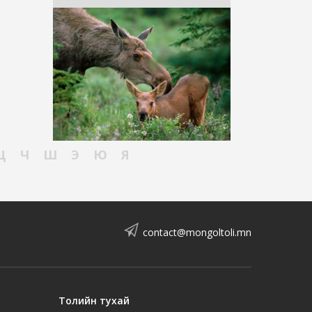
Ц
Ч
Ш
Э
Ю
Я
contact@mongoltoli.mn
Толийн тухай