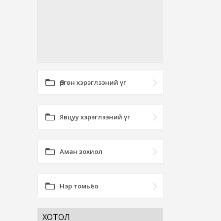
Өргөн хэрэглээний үг
Явцуу хэрэглээний үг
Аман зохиол
Нэр томьёо
ХОТОЛ