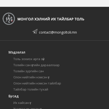
contact@mongoltoli.mn
Мэдээлэл
Толь зохиох арга зүй
Толийн сан үсгийн дарааллаар
Толийн зургийн сан
Олон нийтийн нэмсэн үг
Олон нийтийн нэмсэн тайлбар
Тайлбар толийн тухай
Бусад
Их хайсан үг
Үнэлгээ их авсан үг