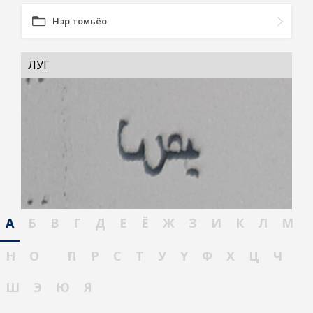
Нэр томьёо
ЛУГ
А
Б
В
Г
Д
Е
Ё
Ж
З
И
К
Л
М
Н
О
П
Р
С
Т
У
Ү
Ф
Х
Ц
Ч
Ш
Э
Ю
Я