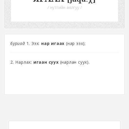
/ нутгийн аялгуу /
буриад
1. Ээх:
нар игаах
(нар ээх);
2. Нарлах:
игаан суух
(нарлан суух).