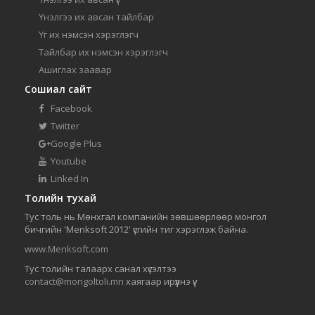
Үнэлгээ их авсан тайлбар
Үг их нэмсэн хэрэглэгч
Тайлбар их нэмсэн хэрэглэгч
Ашиглах заавар
Сошиал сайт
Facebook
Twitter
Google Plus
Youtube
Linked In
Толийн тухай
Тус толь нь Мөнхгал компанийн зөвшөөрлөөр монгол
бичгийн 'Menksoft 2012' үсгийн тиг хэрэглэж байна.
www.Menksoft.com
Тус толийн талаарх санал хүсэлтээ
contact@mongoltoli.mn
хаягаар ирүүлнэ үү.