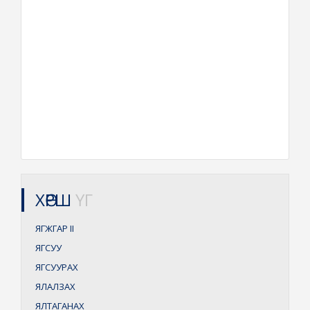
ХӨРШ
ҮГ
ЯГЖГАР
II
ЯГСУУ
ЯГСУУРАХ
ЯЛАЛЗАХ
ЯЛТАГАНАХ