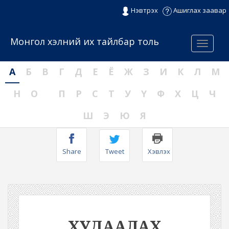
Нэвтрэх
Ашиглах заавар
Монгол хэлний их тайлбар толь
Menu
А
Б
В
Г
Д
Е
Ё
Ж
З
И
К
Л
М
Н
О
П
Р
С
Т
У
Ү
Ф
Х
Ц
Ч
Ш
Э
Ю
Я
Share
Tweet
Хэвлэх
ХУДААЛАХ