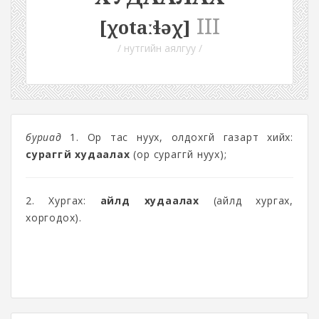
III
[χotaːɬəχ]
/ нутгийн аялгуу /
буриад
1. Ор тас нуух, олдохгүй газарт хийх:
сураггүй худаалах
(ор сураггүй нуух);
2. Хургах:
айлд худаалах
(айлд хургах,
хоргодох).