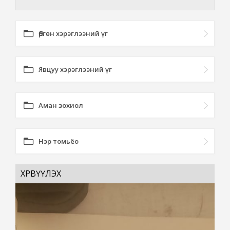
Өргөн хэрэглээний үг
Явцуу хэрэглээний үг
Аман зохиол
Нэр томьёо
ХӨРВҮҮЛЭХ