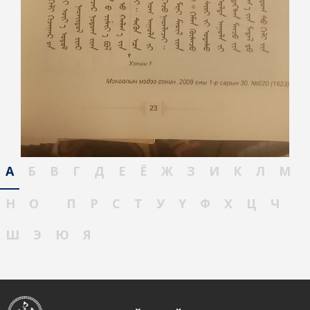
А
Б
В
Г
Д
Е
Ё
Ж
З
И
К
Л
М
Н
О
П
Р
С
Т
У
Ү
Ф
Х
Ц
Ч
Ш
Э
Ю
Я