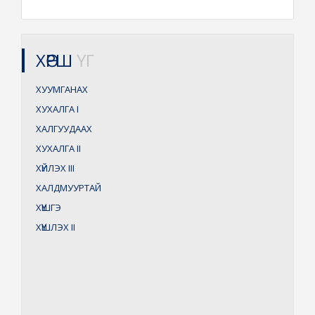
ХӨРШ
ҮГ
ХУУМГАНАХ
ХУХАЛГА
I
ХАЛГУУДААХ
ХУХАЛГА
II
ХҮЙЛЭХ
III
ХАЛДМУУРТАЙ
ХҮҮШГЭ
ХҮҮШЛЭХ
II