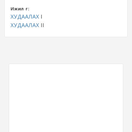
Ижил үг:
ХУДААЛАХ
I
ХУДААЛАХ
II