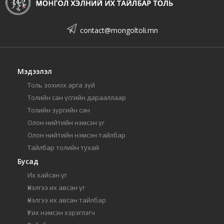
contact@mongoltoli.mn
Мэдээлэл
Толь зохиох арга зүй
Толийн сан үсгийн дарааллаар
Толийн зургийн сан
Олон нийтийн нэмсэн үг
Олон нийтийн нэмсэн тайлбар
Тайлбар толийн тухай
Бусад
Их хайсан үг
Үнэлгээ их авсан үг
Үнэлгээ их авсан тайлбар
Үг их нэмсэн хэрэглэгч