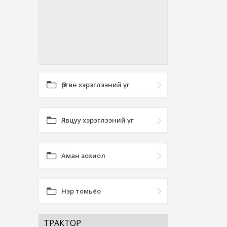
Өргөн хэрэглээний үг
Явцуу хэрэглээний үг
Аман зохиол
Нэр томьёо
ТРАКТОР