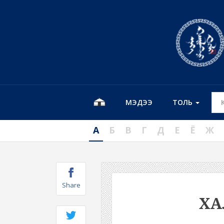
МЭДЭЭ
ТОЛЬ
А
Б
В
Г
Д
Е
Ё
Ж
Share
ХА