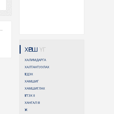
..
ХӨРШ
ҮГ
ХАЛИМДАРГА
ХАЛТАНТУУЛАХ
ҮЕДЭХ
ХАМШИГ
ХАМШИГЛАХ
ҮЕТЭХ
II
ХАНГАЛ
III
ҮЖ