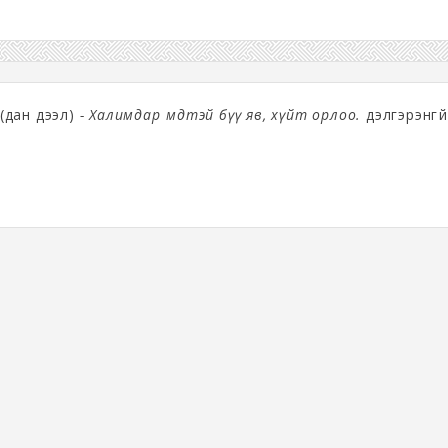
(дан дээл)
- Халимдар өмдтэй бүү яв, хүйт орлоо.
дэлгэрэнгүй.