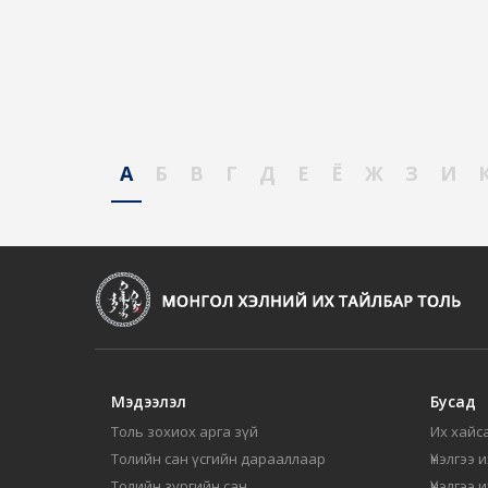
А
Б
В
Г
Д
Е
Ё
Ж
З
И
Мэдээлэл
Бусад
Толь зохиох арга зүй
Их хайса
Толийн сан үсгийн дарааллаар
Үнэлгээ 
Толийн зургийн сан
Үнэлгээ 