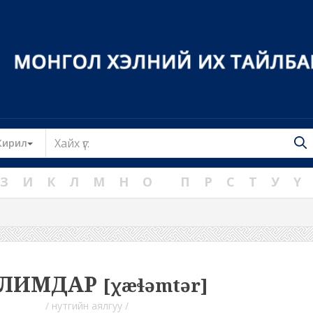
Toggle Dropdown
Кирил
З
И
К
Л
М
Н
О
П
Р
С
Т
У
Ү
ЛИМДАР
[χæɬəmtər]
/ нутгийн аялгуу /