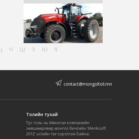
Ц
Ч
Ш
Э
Ю
Я
contact@mongoltoli.mn
Толийн тухай
Тус толь нь Мөнхгал компанийн
зөвшөөрлөөр монгол бичгийн 'Menksoft
2012' үсгийн тиг хэрэглэж байна.