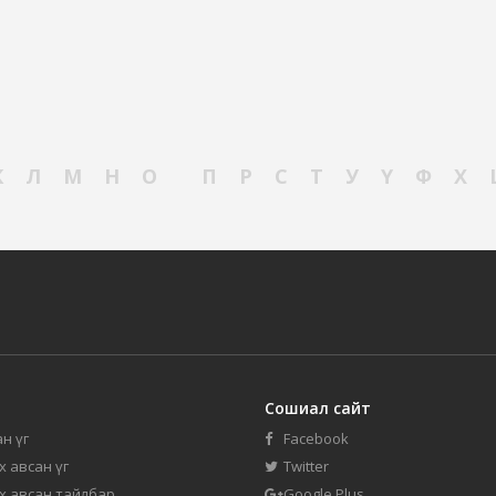
К
Л
М
Н
О
П
Р
С
Т
У
Ү
Ф
Х
Сошиал сайт
н үг
Facebook
их авсан үг
Twitter
их авсан тайлбар
Google Plus