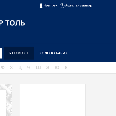
Нэвтрэх
Ашиглах заавар
ҮГ НЭМЭХ +
ХОЛБОО БАРИХ
Ф
Х
Ц
Ч
Ш
Э
Ю
Я