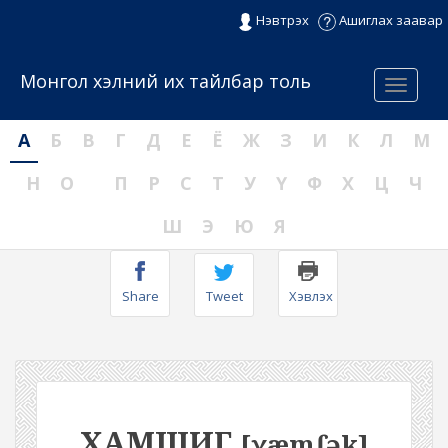
Нэвтрэх
Ашиглах заавар
Монгол хэлний их тайлбар толь
Menu
А
Б
В
Г
Д
Е
Ё
Ж
З
И
К
Л
М
Н
О
П
Р
С
Т
У
Ү
Ф
Х
Ц
Ч
Ш
Э
Ю
Я
Share
Tweet
Хэвлэх
ХАМШИГ
[χæmʃək]