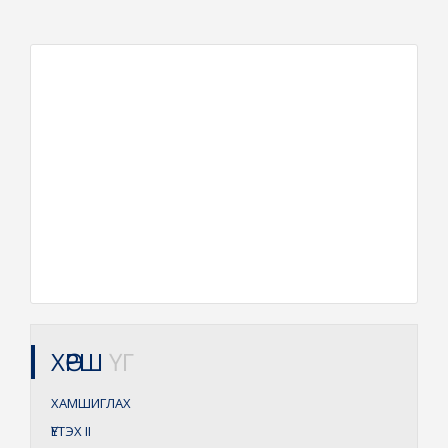
ХӨРШ
ҮГ
ХАМШИГЛАХ
ҮЕТЭХ
II