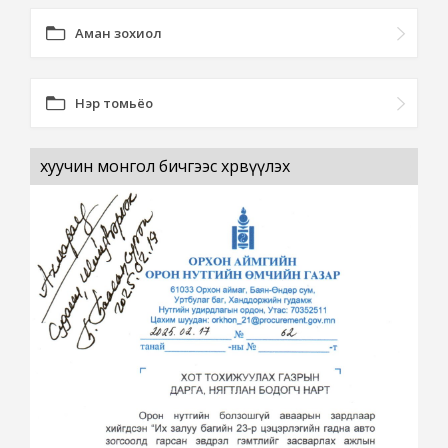
Аман зохиол
Нэр томьёо
хуучин монгол бичгээс хөрвүүлэх