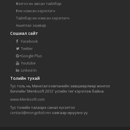
Үнэлгээ их авсан тайлбар
Үг их нэмсэн хэрэглэгч
Тайлбар их нэмсэн хэрэглэгч
Ашиглах заавар
Сошиал сайт
Facebook
Twitter
Google Plus
Youtube
Linked In
Толийн тухай
Тус толь нь Мөнхгал компанийн зөвшөөрлөөр монгол
бичгийн 'Menksoft 2012' үсгийн тиг хэрэглэж байна.
www.Menksoft.com
Тус толийн талаарх санал хүсэлтээ
contact@mongoltoli.mn
хаягаар ирүүлнэ үү.