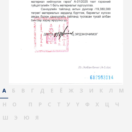
А
Б
В
Г
Д
Е
Ё
Ж
З
И
К
Л
М
Н
О
П
Р
С
Т
У
Ү
Ф
Х
Ц
Ч
Ш
Э
Ю
Я