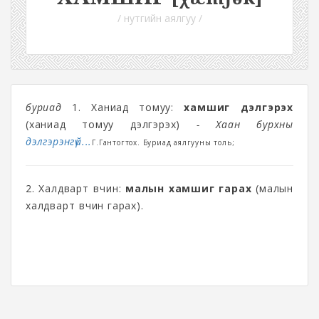
/ нутгийн аялгуу /
буриад
1. Ханиад томуу:
хамшиг дэлгэрэх
(ханиад томуу дэлгэрэх)
- Хаан бурхны
дэлгэрэнгүй...
Г.Гантогтох. Буриад аялгууны толь;
2. Халдварт өвчин:
малын хамшиг гарах
(малын
халдварт өвчин гарах).