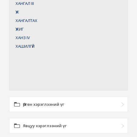
ХАНГАЛ
III
ҮЖ
ХАНГАЛТАХ
ҮЖИГ
ХАНЗ
IV
ХАШИЛГҮЙ
Өргөн хэрэглээний үг
Явцуу хэрэглээний үг