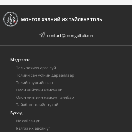
contact@mongoltoli.mn
Мэдээлэл
Толь зохиох арга зүй
Толийн сан үсгийн дарааллаар
Толийн зургийн сан
Олон нийтийн нэмсэн үг
Олон нийтийн нэмсэн тайлбар
Тайлбар толийн тухай
Бусад
Их хайсан үг
Үнэлгээ их авсан үг