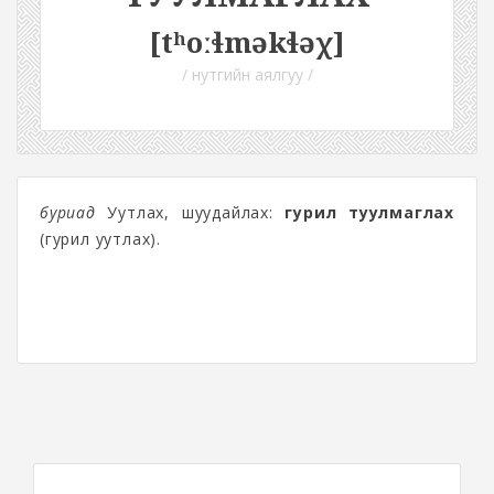
[tʰoːɬməkɬəχ]
/ нутгийн аялгуу /
буриад
Уутлах, шуудайлах:
гурил туулмаглах
(гурил уутлах)
.