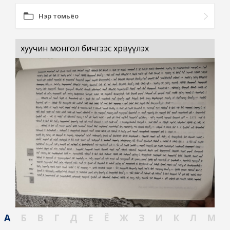
Нэр томьёо
хуучин монгол бичгээс хөрвүүлэх
А
Б
В
Г
Д
Е
Ё
Ж
З
И
К
Л
М