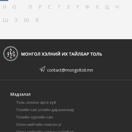
Н
О
П
Р
С
Т
У
Ү
Ф
Х
Ц
Ч
Ш
Э
Ю
Я
contact@mongoltoli.mn
Мэдээлэл
Толь зохиох арга зүй
Толийн сан үсгийн дарааллаар
Толийн зургийн сан
Олон нийтийн нэмсэн үг
Олон нийтийн нэмсэн тайлбар