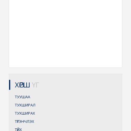
ХӨРШ
ҮГ
ТУУШАА
ТУХШИРАЛ
ТУХШИРАХ
ТҮГЭНЧЛЭХ
ТҮЙХ