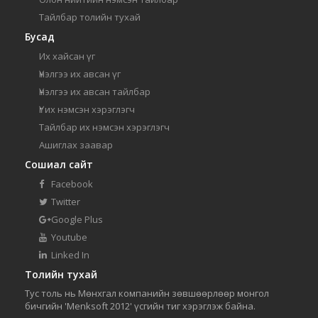
Тайлбар толийн тухай
Бусад
Их хайсан үг
Үнэлгээ их авсан үг
Үнэлгээ их авсан тайлбар
Үг их нэмсэн хэрэглэгч
Тайлбар их нэмсэн хэрэглэгч
Ашиглах заавар
Сошиал сайт
Facebook
Twitter
Google Plus
Youtube
Linked In
Толийн тухай
Тус толь нь Мөнхгал компанийн зөвшөөрлөөр монгол
бичгийн 'Menksoft 2012' үсгийн тиг хэрэглэж байна.