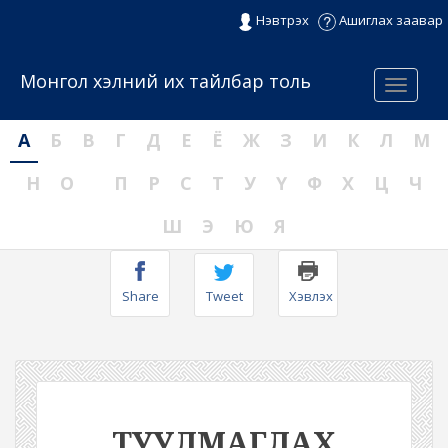
Нэвтрэх
Ашиглах заавар
Монгол хэлний их тайлбар толь
Menu
А
Б
В
Г
Д
Е
Ё
Ж
З
И
К
Л
М
Н
О
П
Р
С
Т
У
Ү
Ф
Х
Ц
Ч
Ш
Э
Ю
Я
Share
Tweet
Хэвлэх
ТУУЛМАГЛАХ