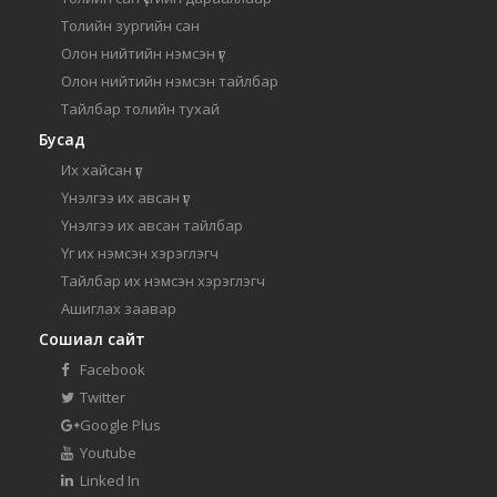
Толийн зургийн сан
Олон нийтийн нэмсэн үг
Олон нийтийн нэмсэн тайлбар
Тайлбар толийн тухай
Бусад
Их хайсан үг
Үнэлгээ их авсан үг
Үнэлгээ их авсан тайлбар
Үг их нэмсэн хэрэглэгч
Тайлбар их нэмсэн хэрэглэгч
Ашиглах заавар
Сошиал сайт
Facebook
Twitter
Google Plus
Youtube
Linked In