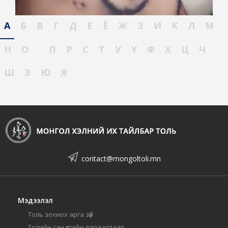
А
Б
В
Г
Д
Е
Ё
Ж
З
И
К
Л
М
Н
О
П
Р
С
Т
У
Ү
Ф
Х
Ц
Ч
Ш
Э
Ю
Я
contact@mongoltoli.mn
Мэдээлэл
Толь зохиох арга зүй
Толийн сан үсгийн дарааллаар