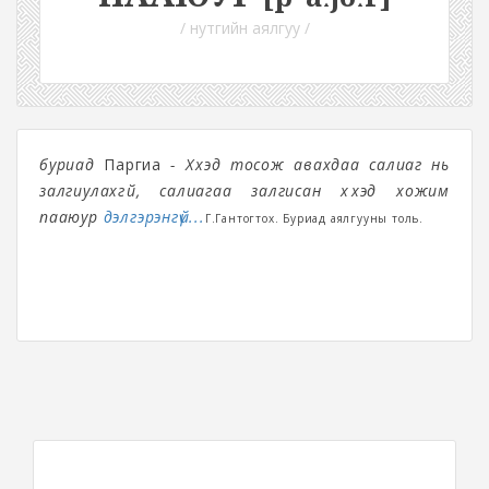
/ нутгийн аялгуу /
буриад
Паргиа
- Хүүхэд тосож авахдаа салиаг нь
залгиулахгүй, салиагаа залгисан хүүхэд хожим
пааюур
дэлгэрэнгүй...
Г.Гантогтох. Буриад аялгууны толь.