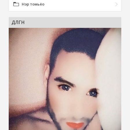
Нэр томьёо
ДӨЛГӨӨН