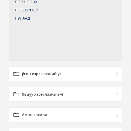
ПОРШООНХ
ПОСТОРНОЙ
ПУЛААД
Өргөн хэрэглээний үг
Явцуу хэрэглээний үг
Аман зохиол