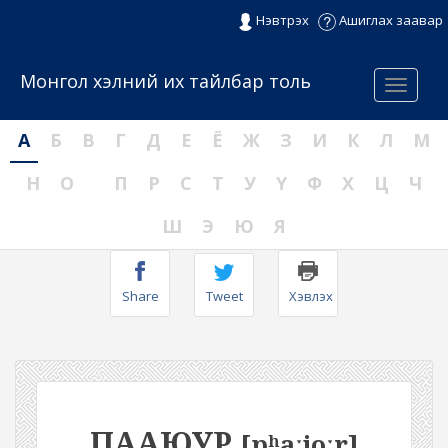
Нэвтрэх
Ашиглах заавар
Монгол хэлний их тайлбар толь
Menu
А
Б
В
Г
Д
Е
Ё
Ж
З
И
К
Л
М
Н
О
П
Р
С
Т
У
Ү
Ф
Х
Ц
Ч
Ш
Э
Ю
Я
Share
Tweet
Хэвлэх
ПААЮУР
[pʰaːjoːr]