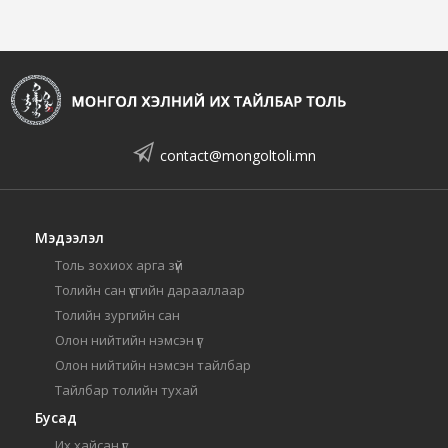
contact@mongoltoli.mn
Мэдээлэл
Толь зохиох арга зүй
Толийн сан үсгийн дарааллаар
Толийн зургийн сан
Олон нийтийн нэмсэн үг
Олон нийтийн нэмсэн тайлбар
Тайлбар толийн тухай
Бусад
Их хайсан үг