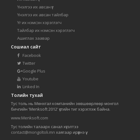
Үнэлгээ их авсан үг
Үнэлгээ их авсан тайлбар
Үг их нэмсэн хэрэглэгч
Тайлбар их нэмсэн хэрэглэгч
Ашиглах заавар
Сошиал сайт
Facebook
Twitter
Google Plus
Youtube
Linked In
Толийн тухай
Тус толь нь Мөнхгал компанийн зөвшөөрлөөр монгол
бичгийн 'Menksoft 2012' үсгийн тиг хэрэглэж байна.
www.Menksoft.com
Тус толийн талаарх санал хүсэлтээ
contact@mongoltoli.mn
хаягаар ирүүлнэ үү.