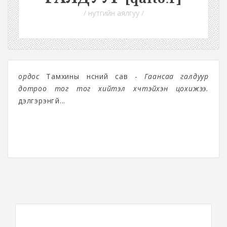
/ нутгийн аялгуу /
ордос
Тамхины үнсний сав -
Гаансаа галдуур
дотроо тог тог хийтэл хүчтэйхэн цохижээ.
дэлгэрэнгүй...