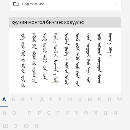
Нэр томьёо
хуучин монгол бичгээс хөрвүүлэх
А
Б
В
Г
Д
Е
Ё
Ж
З
И
К
Л
М
Н
О
П
Р
С
Т
У
Ү
Ф
Х
Ц
Ч
Ш
Э
Ю
Я