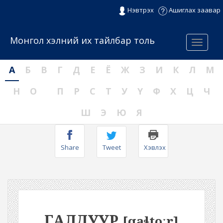
Нэвтрэх
Ашиглах заавар
Монгол хэлний их тайлбар толь
Menu
А
Б
В
Г
Д
Е
Ё
Ж
З
И
К
Л
М
Н
О
П
Р
С
Т
У
Ү
Ф
Х
Ц
Ч
Ш
Э
Ю
Я
Share
Tweet
Хэвлэх
ГАЛДУУР
[qaɬtoːr]