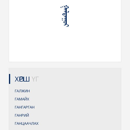
ᠭᠠᠯᠳᠠᠭᠤᠷ
ХӨРШ
ҮГ
ГАЛЖИН
ГАМАЙХ
ГАНГАРГАН
ГАНРИЙ
ГАНЦААЧЛАХ