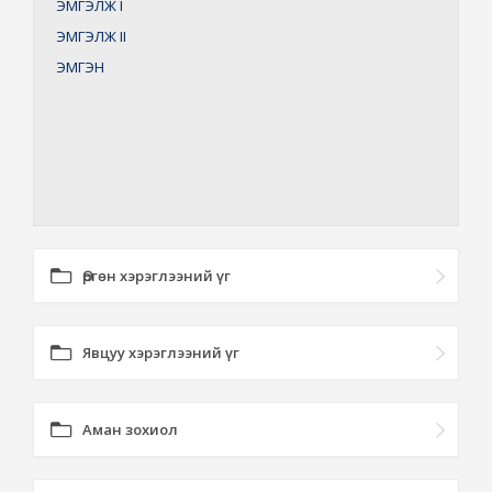
ЭМГЭЛЖ
I
ЭМГЭЛЖ
II
ЭМГЭН
Өргөн хэрэглээний үг
Явцуу хэрэглээний үг
Аман зохиол