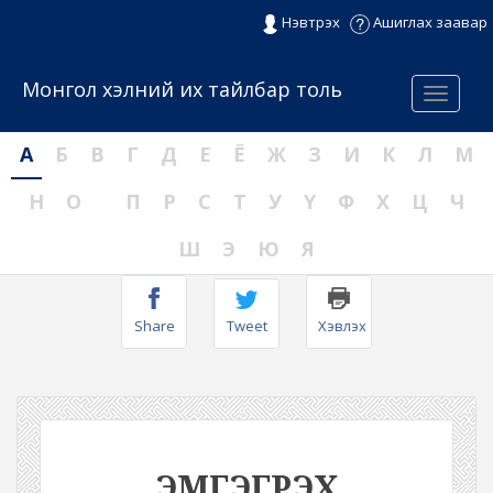
Нэвтрэх
Ашиглах заавар
Монгол хэлний их тайлбар толь
Menu
А
Б
В
Г
Д
Е
Ё
Ж
З
И
К
Л
М
Н
О
П
Р
С
Т
У
Ү
Ф
Х
Ц
Ч
Ш
Э
Ю
Я
Share
Tweet
Хэвлэх
ЭМГЭГРЭХ