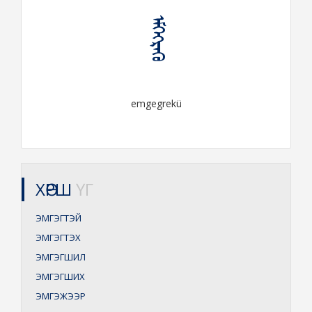
ᠡᠮᠭᠡᠭᠷᠡᠬᠦ
emgegrekü
ХӨРШ
ҮГ
ЭМГЭГТЭЙ
ЭМГЭГТЭХ
ЭМГЭГШИЛ
ЭМГЭГШИХ
ЭМГЭЖЭЭР