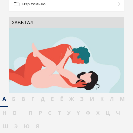
Нэр томьёо
ХАВЬТАЛ
А
Б
В
Г
Д
Е
Ё
Ж
З
И
К
Л
М
Н
О
П
Р
С
Т
У
Ү
Ф
Х
Ц
Ч
Ш
Э
Ю
Я