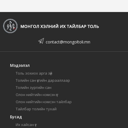
contact@mongoltoli.mn
Мэдээлэл
Толь зохиох арга зүй
Толийн сан үсгийн дарааллаар
Толийн зургийн сан
Олон нийтийн нэмсэн үг
Олон нийтийн нэмсэн тайлбар
Тайлбар толийн тухай
Бусад
Их хайсан үг