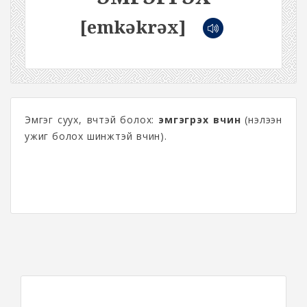
[emkəkrəx]
Эмгэг суух, өвчтэй болох:
эмгэгрэх өвчин
(нэлээн
ужиг болох шинжтэй өвчин).