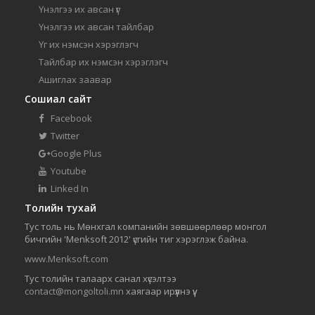
Үнэлгээ их авсан үг
Үнэлгээ их авсан тайлбар
Үг их нэмсэн хэрэглэгч
Тайлбар их нэмсэн хэрэглэгч
Ашиглах заавар
Сошиал сайт
Facebook
Twitter
Google Plus
Youtube
Linked In
Толийн тухай
Тус толь нь Мөнхгал компанийн зөвшөөрлөөр монгол
бичгийн 'Menksoft 2012' үсгийн тиг хэрэглэж байна.
www.Menksoft.com
Тус толийн талаарх санал хүсэлтээ
contact@mongoltoli.mn
хаягаар ирүүлнэ үү.