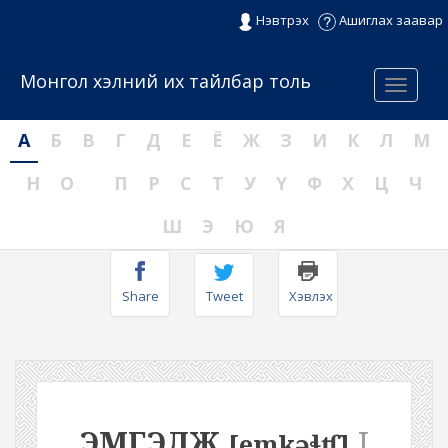
Нэвтрэх
Ашиглах заавар
Монгол хэлний их тайлбар толь
Menu
А
Б
В
Г
Д
Е
Ё
Ж
З
И
К
Л
М
Н
О
П
Р
С
Т
У
Ү
Ф
Х
Ц
Ч
Ш
Э
Ю
Я
Share
Tweet
Хэвлэх
ЭМГЭЛЖ
I
[emkəɬʧ]