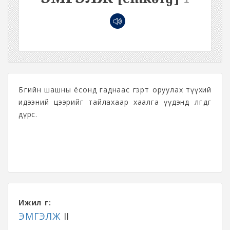
Бөөгийн шашны ёсонд гаднаас гэрт оруулах түүхий
идээний цээрийг тайлахаар хаалга үүдэнд өлгөдөг
дүрс.
Ижил үг:
ЭМГЭЛЖ
II