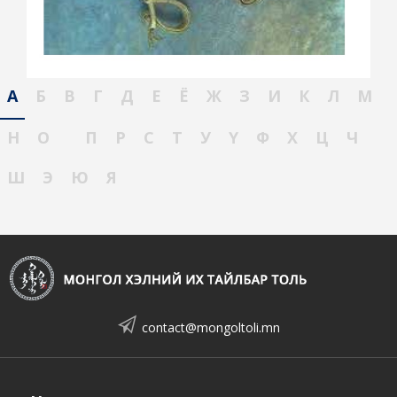
А
Б
В
Г
Д
Е
Ё
Ж
З
И
К
Л
М
Н
О
П
Р
С
Т
У
Ү
Ф
Х
Ц
Ч
Ш
Э
Ю
Я
contact@mongoltoli.mn