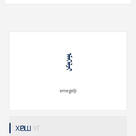
ᠡᠮᠡᠭᠡᠯᠵᠢ
emegelǰi
ХӨРШ
ҮГ