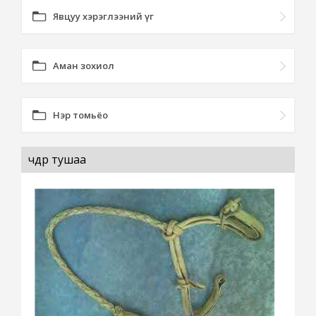
Явцуу хэрэглээний үг
Аман зохиол
Нэр томьёо
чөдөр тушаа