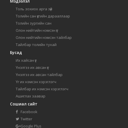
Мэдээлэл
Толь зохиох арга зүй
Толийн сан үсгийн дарааллаар
Толийн зургийн сан
Олон нийтийн нэмсэн үг
Олон нийтийн нэмсэн тайлбар
Тайлбар толийн тухай
Бусад
Их хайсан үг
Үнэлгээ их авсан үг
Үнэлгээ их авсан тайлбар
Үг их нэмсэн хэрэглэгч
Тайлбар их нэмсэн хэрэглэгч
Ашиглах заавар
Сошиал сайт
Facebook
Twitter
Google Plus