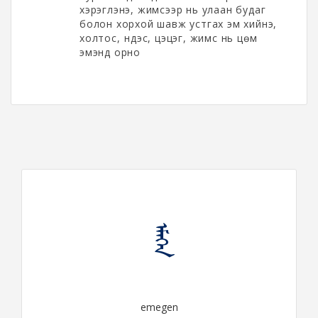
хэрэглэнэ, жимсээр нь улаан будаг
болон хорхой шавж устгах эм хийнэ,
холтос, үндэс, цэцэг, жимс нь цөм
эмэнд орно
ᠡᠮᠡᠭᠡᠨ
emegen