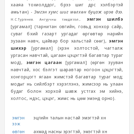
хааяа тохиолддог, бүрээ шиг дүрс хэлбэртэй
амьтан) -
Эмгэн хумс шиг мөлхөн буцаж ирэв дээ
.
эмгэн шилбэ
Н.С.Тургенев. Ангуучны тэмдэглэл.,
[ургамал] (тарнитан овгийн, говьд хонхор сайр,
суваг бүхий газарт ургадаг өргөвтөр нарийн
зузаан навч, цайвар бор хальстай сөөг),
эмгэн
шихэр
[ургамал] (хүрэн холтостой, чагталж
ургасан навчтай, цагаан цэцэгтэй багавтар тураг
мод),
эмгэн цагаан
[ургамал] (өргөн зууван
навчтай, хос бэлгэт шаравтар ногоон цэцэгтэй,
хонгорцогт ягаан жимстэй багавтар тураг мод;
модыг нь сийлбэрт хэрэглэнэ, жимсээр нь улаан
будаг болон хорхой шавж устгах эм хийнэ,
холтос, үндэс, цэцэг, жимс нь цөм эмэнд орно).
эмгэн
эцгийн талын настай эмэгтэй хүн
ээж
өвгөн
ахмад насны эрэгтэй, эмэгтэй хүн