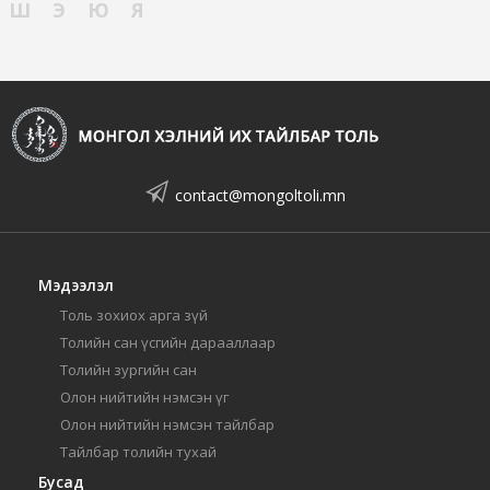
Ш
Э
Ю
Я
contact@mongoltoli.mn
Мэдээлэл
Толь зохиох арга зүй
Толийн сан үсгийн дарааллаар
Толийн зургийн сан
Олон нийтийн нэмсэн үг
Олон нийтийн нэмсэн тайлбар
Тайлбар толийн тухай
Бусад