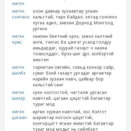
эмгэн
эмгэн
олон давхар зузаавтар улаан
сонгино
хальстай, төрх байдал, хятад сонгино
лугаа адил, зөвхөн Дорнод Монголд
ургана
эмгэн
зөөлөн биетний хүрээ, хэвэл хөлтний
хумс
анги, тэнгис ба цэнгэг усанд голдуу
амьдардаг, хуурай газарт ч хааяа
тохиолддог, бүрээ шиг дүрс хэлбэртэй
амьтан
эмгэн
тарнитан овгийн, говьд хонхор сайр,
шилбэ
суваг бүхий газарт ургадаг өргөвтөр
нарийн зузаан навч, цайвар бор
хальстай сөөг
эмгэн
хүрэн холтостой, чагталж ургасан
шихэр
навчтай, цагаан цэцэгтэй багавтар
тураг мод
эмгэн
өргөн зууван навчтай, хос бэлгэт
цагаан
шаравтар ногоон цэцэгтэй,
хонгорцогт ягаан жимстэй багавтар
тураг мод модыг нь сийлбэрт