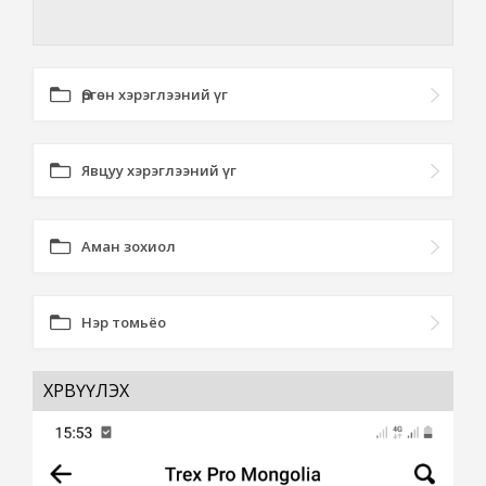
Өргөн хэрэглээний үг
Явцуу хэрэглээний үг
Аман зохиол
Нэр томьёо
ХӨРВҮҮЛЭХ