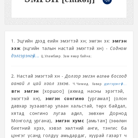
1. Эцгийн дээд үеийн эмэгтэй хүн; эмгэн эх:
эмгэн
ээж
(эцгийн талын настай эмэгтэй хүн) -
Содном
дэлгэрэнгүй...
Ц.Уламбаяр. Зам ямар байна;
2. Настай эмэгтэй хүн -
Долгор эмгэн өглөө босоод
аанай л цай хоол зэхэв.
Ч.Чимид. Хавар
дэлгэрэнгүй...
өвгөн эмгэн
[хоршоо] (ахмад насны эрэгтэй,
эмэгтэй хүн),
эмгэн сонгино
[ургамал] (олон
давхар зузаавтар улаан хальстай, төрх байдал,
хятад сонгино лугаа адил, зөвхөн Дорнод
Монголд ургана),
эмгэн хумс
[амьтан] (зөөлөн
биетний хүрээ, хэвэл хөлтний анги, тэнгис ба
цэнгэг усанд голдуу амьдардаг, хуурай газарт ч