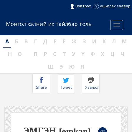
Нэвтрэх
Ашиглах заавар
Монгол хэлний их тайлбар толь
Menu
А
Б
В
Г
Д
Е
Ё
Ж
З
И
К
Л
М
Н
О
П
Р
С
Т
У
Ү
Ф
Х
Ц
Ч
Ш
Э
Ю
Я
Share
Tweet
Хэвлэх
ЭМГЭН
[emkəŋ]