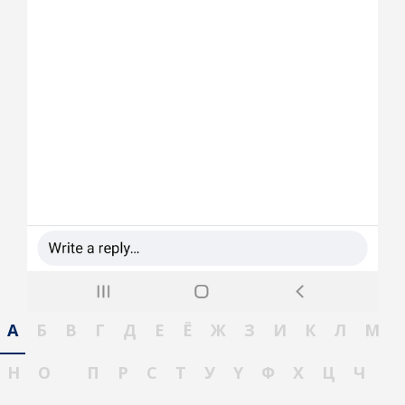
А
Б
В
Г
Д
Е
Ё
Ж
З
И
К
Л
М
Н
О
П
Р
С
Т
У
Ү
Ф
Х
Ц
Ч