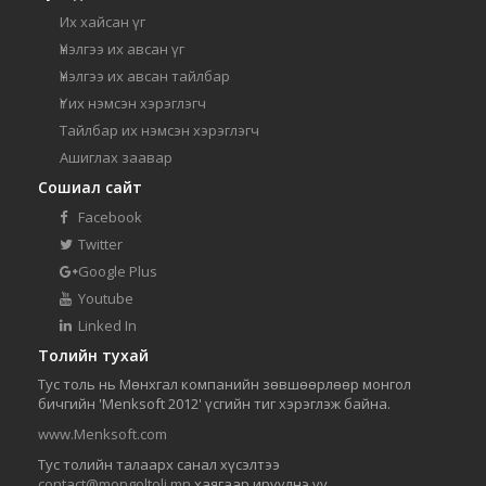
Их хайсан үг
Үнэлгээ их авсан үг
Үнэлгээ их авсан тайлбар
Үг их нэмсэн хэрэглэгч
Тайлбар их нэмсэн хэрэглэгч
Ашиглах заавар
Сошиал сайт
Facebook
Twitter
Google Plus
Youtube
Linked In
Толийн тухай
Тус толь нь Мөнхгал компанийн зөвшөөрлөөр монгол
бичгийн 'Menksoft 2012' үсгийн тиг хэрэглэж байна.
www.Menksoft.com
Тус толийн талаарх санал хүсэлтээ
contact@mongoltoli.mn
хаягаар ирүүлнэ үү.