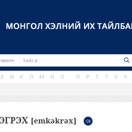
Toggle Dropdown
Кирил
З
И
К
Л
М
Н
О
П
Р
С
Т
У
Ү
ЭГРЭХ
[emkəkrəx]