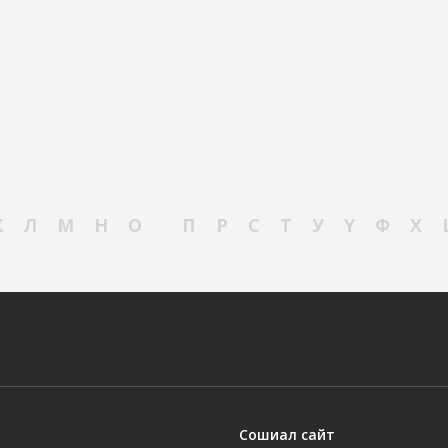
К
Л
М
Н
О
П
Р
С
Т
У
Ү
Ф
Х
Сошиал сайт