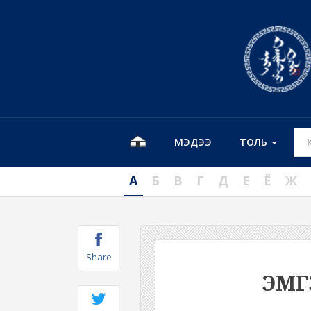
МЭДЭЭ
ТОЛЬ
А
Б
В
Г
Д
Е
Ё
Ж
Share
ЭМГ