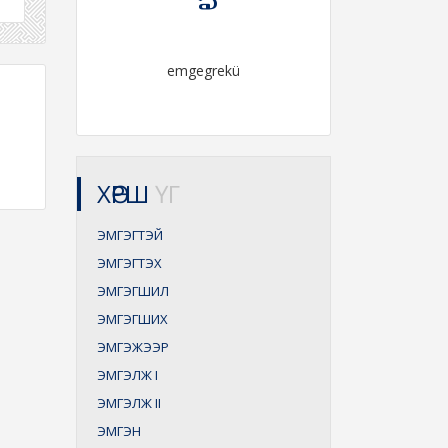
emgegrekü
ХӨРШ
ҮГ
ЭМГЭГТЭЙ
ЭМГЭГТЭХ
ЭМГЭГШИЛ
ЭМГЭГШИХ
ЭМГЭЖЭЭР
ЭМГЭЛЖ
I
ЭМГЭЛЖ
II
ЭМГЭН