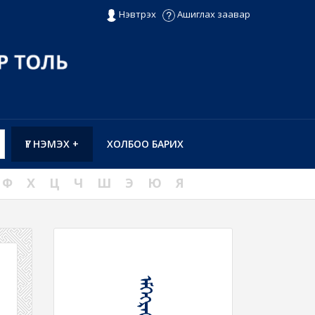
Нэвтрэх
Ашиглах заавар
ҮГ НЭМЭХ +
ХОЛБОО БАРИХ
Ф
Х
Ц
Ч
Ш
Э
Ю
Я
ᠡᠮᠭᠡᠭᠷᠡᠬᠦ