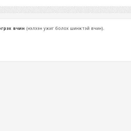
грэх өвчин
(нэлээн ужиг болох шинжтэй өвчин).