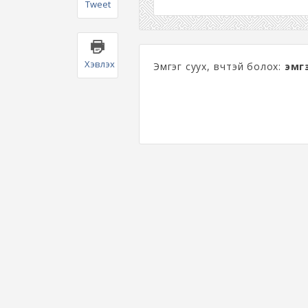
Tweet
Хэвлэх
Эмгэг суух, өвчтэй болох:
эмгэ