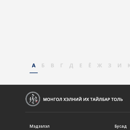
А
Б
В
Г
Д
Е
Ё
Ж
З
И
Мэдээлэл
Бусад