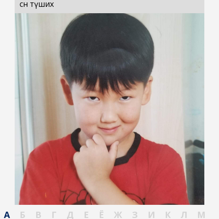
сөн түших
А
Б
В
Г
Д
Е
Ё
Ж
З
И
К
Л
М