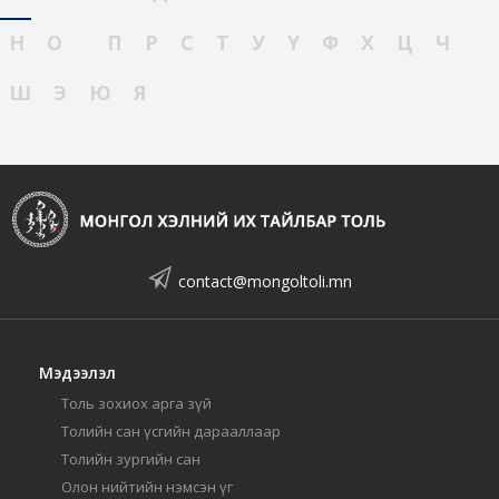
Н
О
П
Р
С
Т
У
Ү
Ф
Х
Ц
Ч
Ш
Э
Ю
Я
contact@mongoltoli.mn
Мэдээлэл
Толь зохиох арга зүй
Толийн сан үсгийн дарааллаар
Толийн зургийн сан
Олон нийтийн нэмсэн үг