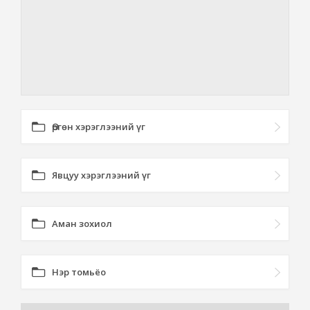
Өргөн хэрэглээний үг
Явцуу хэрэглээний үг
Аман зохиол
Нэр томьёо