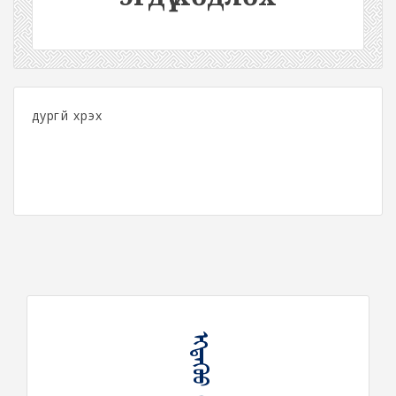
дургүй хүрэх
ᠡᠭᠳᠡᠭᠦᠦ ᠬᠥᠳᠡᠯᠬᠦ