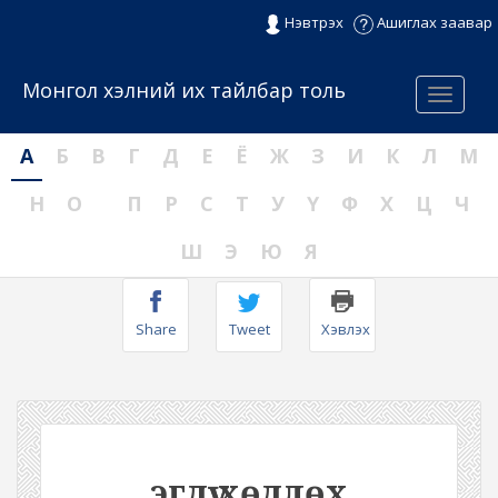
Нэвтрэх
Ашиглах заавар
Монгол хэлний их тайлбар толь
Menu
А
Б
В
Г
Д
Е
Ё
Ж
З
И
К
Л
М
Н
О
П
Р
С
Т
У
Ү
Ф
Х
Ц
Ч
Ш
Э
Ю
Я
Share
Tweet
Хэвлэх
эгдүү хөдлөх