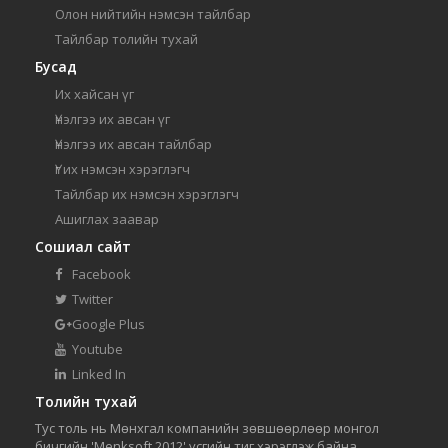
Олон нийтийн нэмсэн тайлбар
Тайлбар толийн тухай
Бусад
Их хайсан үг
Үнэлгээ их авсан үг
Үнэлгээ их авсан тайлбар
Үг их нэмсэн хэрэглэгч
Тайлбар их нэмсэн хэрэглэгч
Ашиглах заавар
Сошиал сайт
Facebook
Twitter
Google Plus
Youtube
Linked In
Толийн тухай
Тус толь нь Мөнхгал компанийн зөвшөөрлөөр монгол
бичгийн 'Menksoft 2012' үсгийн тиг хэрэглэж байна.