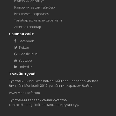
Үнэлгээ их авсан үг
Үнэлгээ их авсан тайлбар
Үг их нэмсэн хэрэглэгч
Тайлбар их нэмсэн хэрэглэгч
Ашиглах заавар
Сошиал сайт
Facebook
Twitter
Google Plus
Youtube
Linked In
Толийн тухай
Тус толь нь Мөнхгал компанийн зөвшөөрлөөр монгол
бичгийн 'Menksoft 2012' үсгийн тиг хэрэглэж байна.
www.Menksoft.com
Тус толийн талаарх санал хүсэлтээ
contact@mongoltoli.mn
хаягаар ирүүлнэ үү.