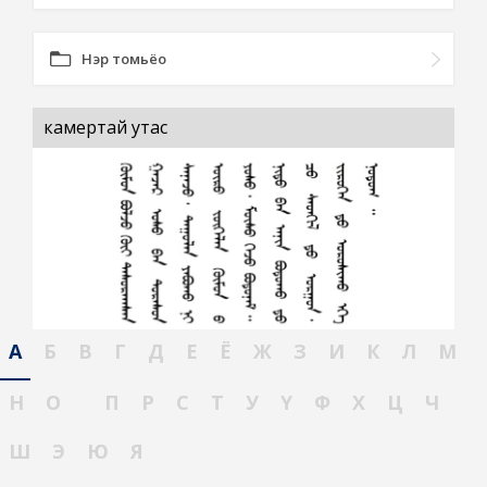
Нэр томьёо
камертай утас
А
Б
В
Г
Д
Е
Ё
Ж
З
И
К
Л
М
Н
О
П
Р
С
Т
У
Ү
Ф
Х
Ц
Ч
Ш
Э
Ю
Я