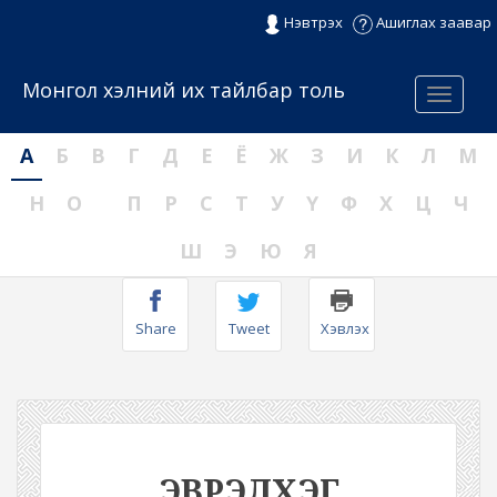
Нэвтрэх
Ашиглах заавар
Монгол хэлний их тайлбар толь
Menu
А
Б
В
Г
Д
Е
Ё
Ж
З
И
К
Л
М
Н
О
П
Р
С
Т
У
Ү
Ф
Х
Ц
Ч
Ш
Э
Ю
Я
Share
Tweet
Хэвлэх
ЭВРЭЛХЭГ