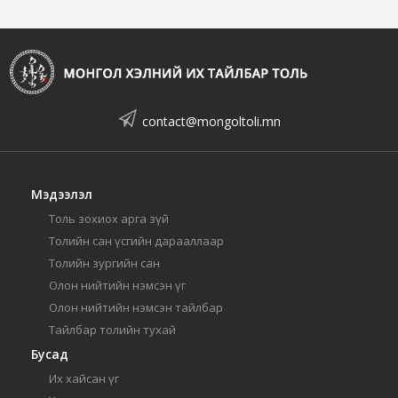
contact@mongoltoli.mn
Мэдээлэл
Толь зохиох арга зүй
Толийн сан үсгийн дарааллаар
Толийн зургийн сан
Олон нийтийн нэмсэн үг
Олон нийтийн нэмсэн тайлбар
Тайлбар толийн тухай
Бусад
Их хайсан үг