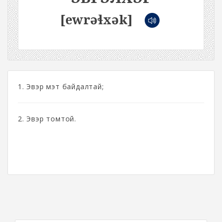
[ewrəɬxək]
1. Эвэр мэт байдалтай;
2. Эвэр томтой.