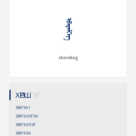
ᠡᠪᠡᠷᠡᠯᠬᠡᠭ
eberelkeg
ХӨРШ
ҮГ
ЭВРЭХ
I
ЭВРЭЭЛГЭХ
ЭВРЭЭЛЭГ
ЭВРЭЭХ