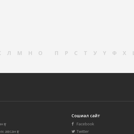
К
Л
М
Н
О
П
Р
С
Т
У
Ү
Ф
Х
Сошиал сайт
н үг
Facebook
их авсан үг
Twitter