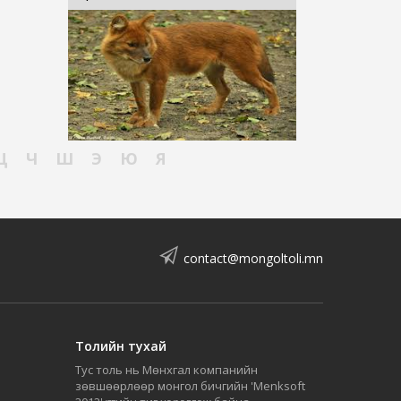
Ц
Ч
Ш
Э
Ю
Я
contact@mongoltoli.mn
Толийн тухай
Тус толь нь Мөнхгал компанийн
зөвшөөрлөөр монгол бичгийн 'Menksoft