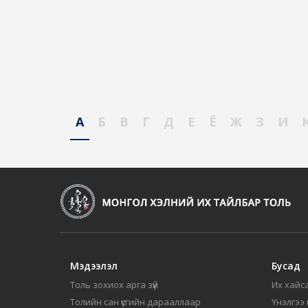
А
Б
В
Г
Д
Е
Ё
Ж
З
И
Мэдээлэл
Бусад
Толь зохиох арга зүй
Их хайса
Толийн сан үсгийн дарааллаар
Үнэлгээ 