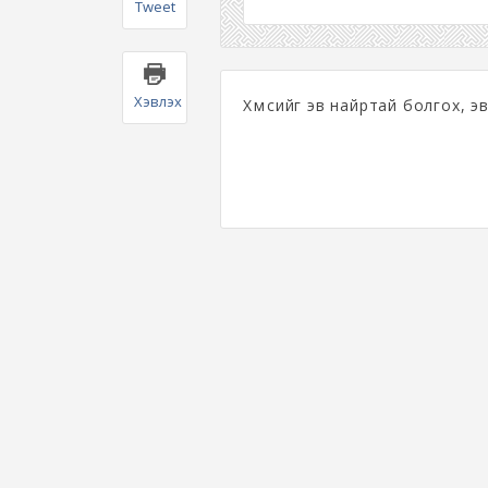
Tweet
Хэвлэх
Хүмүүсийг эв найртай болгох, эвл