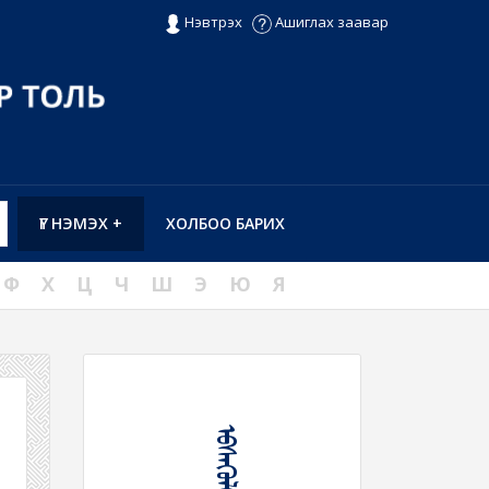
Нэвтрэх
Ашиглах заавар
ҮГ НЭМЭХ +
ХОЛБОО БАРИХ
Ф
Х
Ц
Ч
Ш
Э
Ю
Я
ᠡᠪᠰᠡᠭᠦᠯᠬᠦ