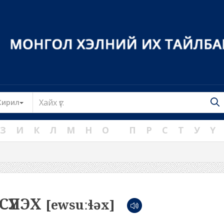
Toggle Dropdown
Кирил
З
И
К
Л
М
Н
О
П
Р
С
Т
У
Ү
СҮҮЛЭХ
[ewsuːɬəx]