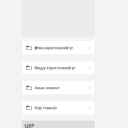
Өргөн хэрэглээний үг
Явцуу хэрэглээний үг
Аман зохиол
Нэр томьёо
ЦӨӨВӨР