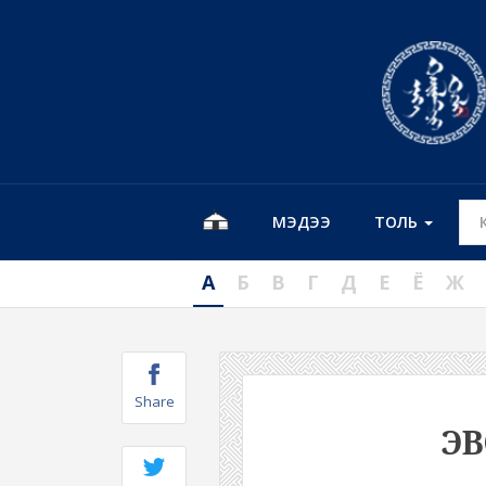
МЭДЭЭ
ТОЛЬ
А
Б
В
Г
Д
Е
Ё
Ж
Share
ЭВ