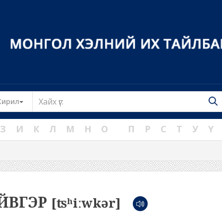
Toggle Dropdown
Кирил
З
И
К
Л
М
Н
О
П
Р
С
Т
У
Ү
ЙВГЭР
[ʦʰiːwkər]