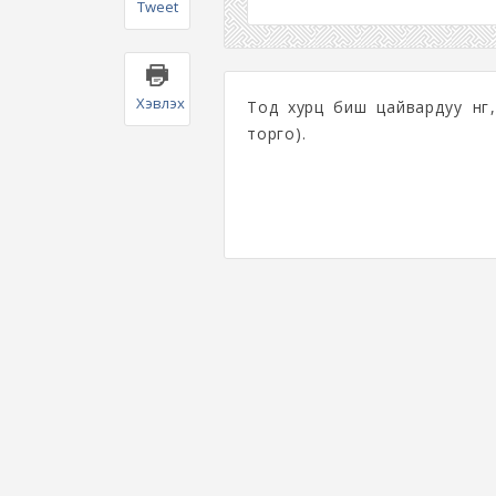
Tweet
Хэвлэх
Тод хурц биш цайвардуу өнгө
торго).