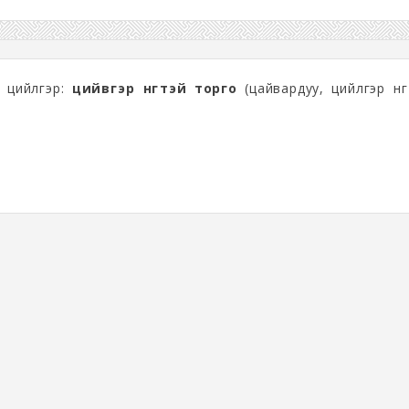
, цийлгэр:
цийвгэр өнгөтэй торго
(цайвардуу, цийлгэр өнг