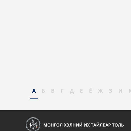
А
Б
В
Г
Д
Е
Ё
Ж
З
И