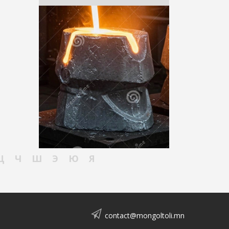
Ц
Ч
Ш
Э
Ю
Я
contact@mongoltoli.mn