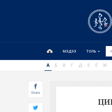
МЭДЭЭ
ТОЛЬ
А
Б
В
Г
Д
Е
Ё
Ж
Share
ЦИ