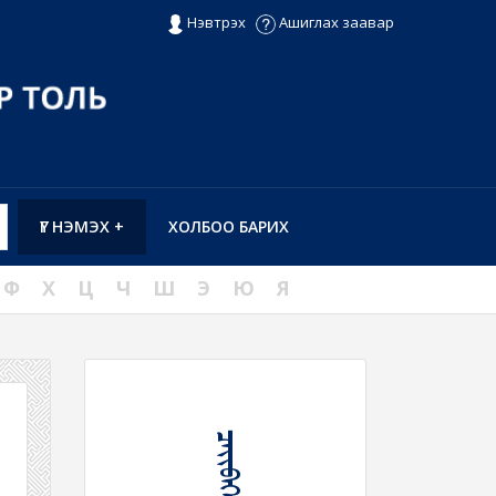
Нэвтрэх
Ашиглах заавар
ҮГ НЭМЭХ +
ХОЛБОО БАРИХ
Ф
Х
Ц
Ч
Ш
Э
Ю
Я
ᠴᠡᠶᠢᠪᠡᠭᠡᠷ