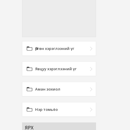
Өргөн хэрэглээний үг
Явцуу хэрэглээний үг
Аман зохиол
Нэр томьёо
ЯРХ