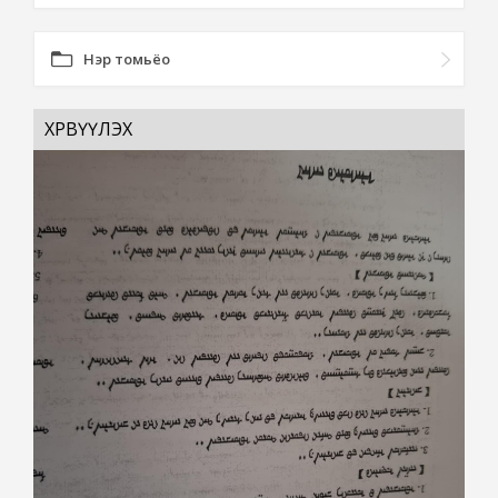
Нэр томьёо
ХӨРВҮҮЛЭХ