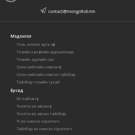
contact@mongoltoli.mn
Мэдээлэл
Толь зохиох арга зүй
Толийн сан үсгийн дарааллаар
Толийн зургийн сан
Олон нийтийн нэмсэн үг
Олон нийтийн нэмсэн тайлбар
Тайлбар толийн тухай
Бусад
Их хайсан үг
Үнэлгээ их авсан үг
Үнэлгээ их авсан тайлбар
Үг их нэмсэн хэрэглэгч
Тайлбар их нэмсэн хэрэглэгч