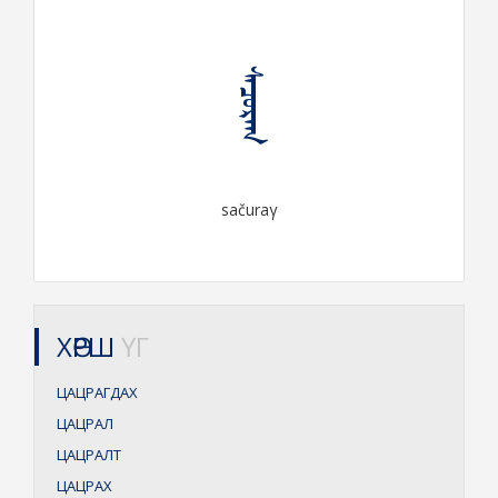
ᠰᠠᠴᠤᠷᠠᠭ
sačuraγ
ХӨРШ
ҮГ
ЦАЦРАГДАХ
ЦАЦРАЛ
ЦАЦРАЛТ
ЦАЦРАХ