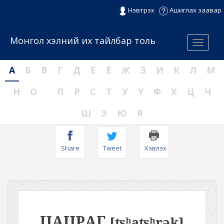
Нэвтрэх
Ашиглах заавар
Монгол хэлний их тайлбар толь
Menu
А
Б
В
Г
Д
Е
Ё
Ж
З
И
К
Л
М
Н
О
П
Р
С
Т
У
Ү
Ф
Х
Ц
Ч
Ш
Э
Ю
Я
Share
Tweet
Хэвлэх
ЦАЦРАГ
[ʦʰaʦʰrək]