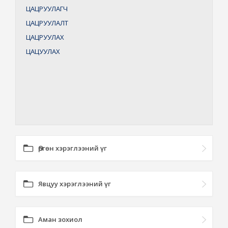
ЦАЦРУУЛАГЧ
ЦАЦРУУЛАЛТ
ЦАЦРУУЛАХ
ЦАЦУУЛАХ
Өргөн хэрэглээний үг
Явцуу хэрэглээний үг
Аман зохиол