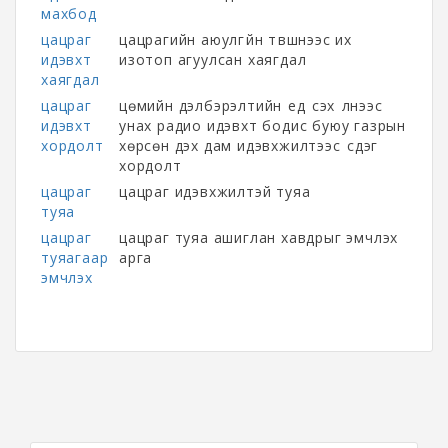
махбод
цацраг
цацрагийн аюулгүйн түвшнээс их
идэвхт
изотоп агуулсан хаягдал
хаягдал
цацраг
цөмийн дэлбэрэлтийн үед үүсэх үүлнээс
идэвхт
унах радио идэвхт бодис буюу газрын
хордолт
хөрсөн дэх дам идэвхжилтээс үүсдэг
хордолт
цацраг
цацраг идэвхжилтэй туяа
туяа
цацраг
цацраг туяа ашиглан хавдрыг эмчлэх
туяагаар
арга
эмчлэх