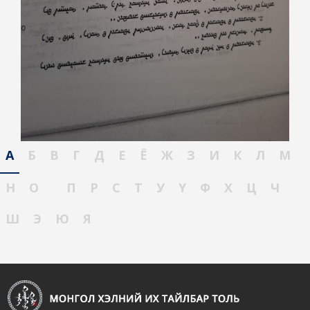
А
Б
В
Г
Д
Е
Ё
Ж
З
И
К
Л
М
Н
О
П
Р
С
Т
У
Ү
Ф
Х
Ц
Ч
Ш
Э
Ю
Я