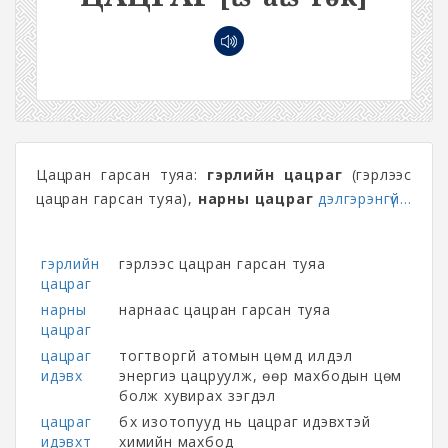
Цацран гарсан туяа:
гэрлийн цацраг
(гэрлээс
цацран гарсан туяа),
нарны цацраг
дэлгэрэнгүй...
гэрлийн
гэрлээс цацран гарсан туяа
цацраг
нарны
нарнаас цацран гарсан туяа
цацраг
цацраг
тогтворгүй атомын цөмүүд илүүдэл
идэвх
энергиэ цацруулж, өөр махбодын цөм
болж хувирах үзэгдэл
цацраг
бүх изотопууд нь цацраг идэвхтэй
идэвхт
химийн махбод