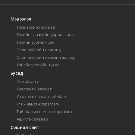
Мэдээлэл
Толь зохиох арга зүй
Толийн сан үсгийн дарааллаар
Толийн зургийн сан
Олон нийтийн нэмсэн үг
Олон нийтийн нэмсэн тайлбар
Тайлбар толийн тухай
Бусад
Их хайсан үг
Үнэлгээ их авсан үг
Үнэлгээ их авсан тайлбар
Үг их нэмсэн хэрэглэгч
Тайлбар их нэмсэн хэрэглэгч
Ашиглах заавар
Сошиал сайт