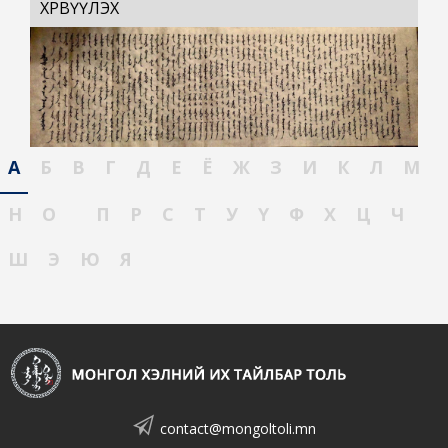
ХӨРВҮҮЛЭХ
А
Б
В
Г
Д
Е
Ё
Ж
З
И
К
Л
М
Н
О
П
Р
С
Т
У
Ү
Ф
Х
Ц
Ч
Ш
Э
Ю
Я
contact@mongoltoli.mn