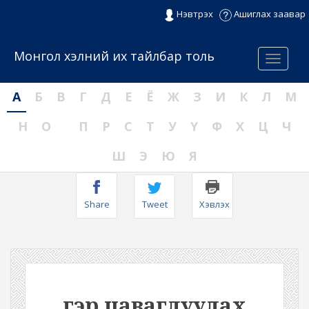
Нэвтрэх
Ашиглах заавар
Монгол хэлний их тайлбар толь
Menu
А
Б
В
Г
Д
Е
Ё
Ж
З
И
К
Л
М
Н
О
П
Р
С
Т
У
Ү
Ф
Х
Ц
Ч
Ш
Э
Ю
Я
Share
Tweet
Хэвлэх
гэр цаваглуулах