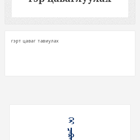
гэрт цаваг тавиулах
ᠭᠡᠷ ᠴᠠᠪᠤᠭᠯᠠᠭᠤᠯᠬᠤ