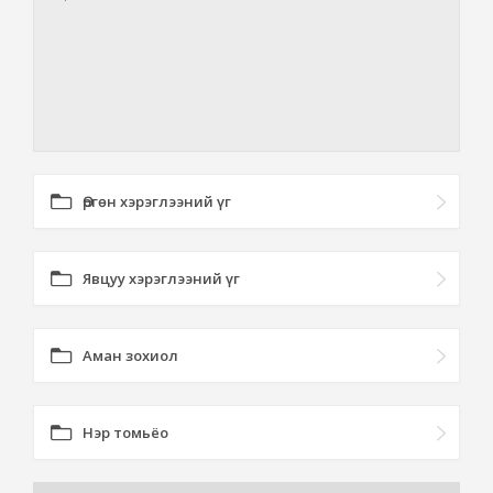
Өргөн хэрэглээний үг
Явцуу хэрэглээний үг
Аман зохиол
Нэр томьёо