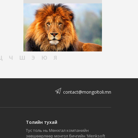
Ц
Ч
Ш
Э
Ю
Я
contact@mongoltoli.mn
Толийн тухай
Тус толь нь Мөнхгал компанийн
зөвшөөрлөөр монгол бичгийн 'Menksoft