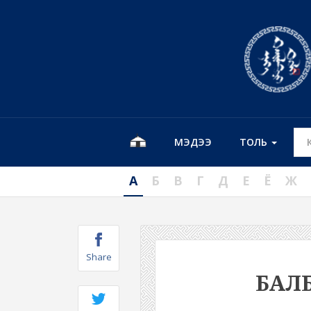
МЭДЭЭ
ТОЛЬ
А
Б
В
Г
Д
Е
Ё
Ж
Share
БАЛ