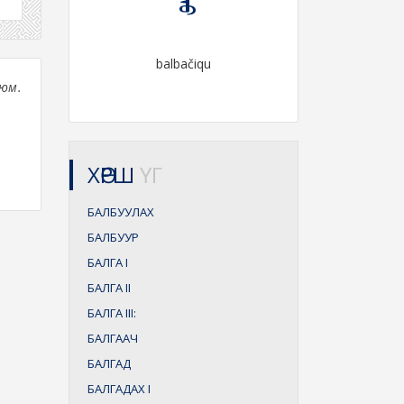
balbačiqu
 юм.
ХӨРШ
ҮГ
БАЛБУУЛАХ
БАЛБУУР
БАЛГА
I
БАЛГА
II
БАЛГА
III:
БАЛГААЧ
БАЛГАД
БАЛГАДАХ
I