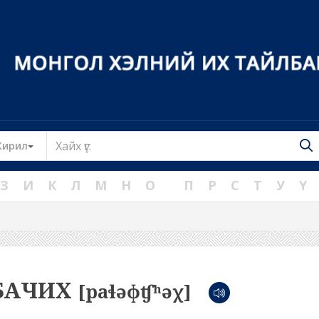
Toggle Dropdown
Кирил
З
И
К
Л
М
Н
О
П
Р
С
Т
У
Ү
БАЧИХ
[paɬəɸʧʰəχ]