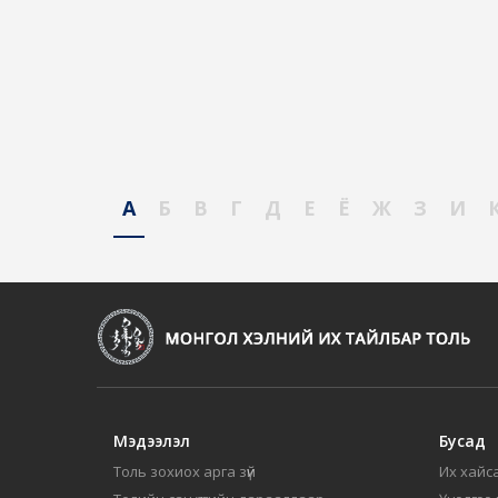
А
Б
В
Г
Д
Е
Ё
Ж
З
И
Мэдээлэл
Бусад
Толь зохиох арга зүй
Их хайса