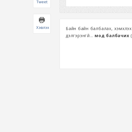
Tweet
Хэвлэх
Байн байн балбалах, хэмхлэх
дэлгэрэнгүй...
мод балбачих
(