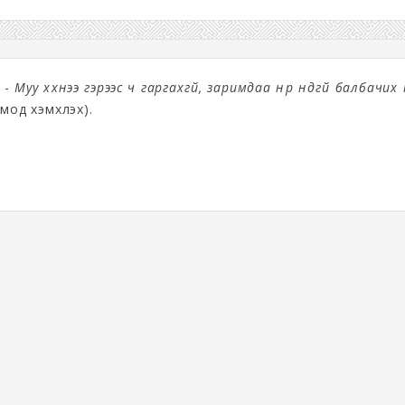
 -
Муу хүүхнээ гэрээс ч гаргахгүй, заримдаа нүүр нүдгүй балбачих
мод хэмхлэх).