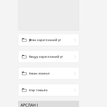
Өргөн хэрэглээний үг
Явцуу хэрэглээний үг
Аман зохиол
Нэр томьёо
АРСЛАН I