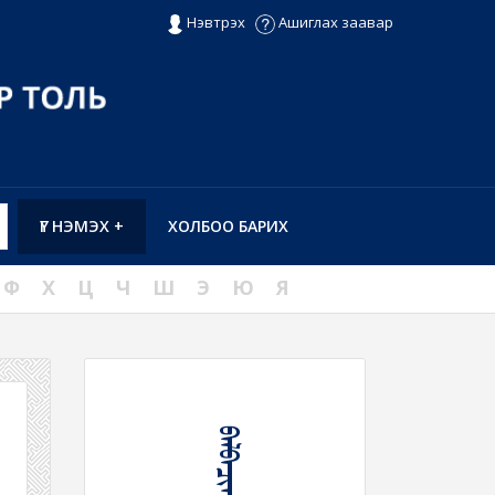
Нэвтрэх
Ашиглах заавар
ҮГ НЭМЭХ +
ХОЛБОО БАРИХ
Ф
Х
Ц
Ч
Ш
Э
Ю
Я
ᠪᠠᠯᠪᠠᠴᠢᠬᠤ