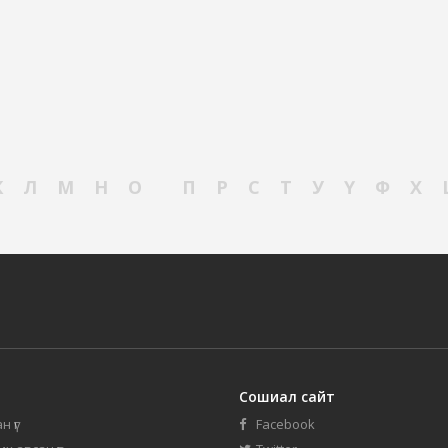
К
Л
М
Н
О
П
Р
С
Т
У
Ү
Ф
Х
Сошиал сайт
н үг
Facebook