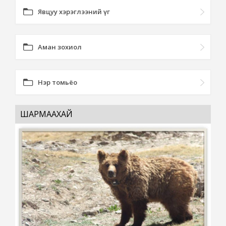
Явцуу хэрэглээний үг
Аман зохиол
Нэр томьёо
ШАРМААХАЙ