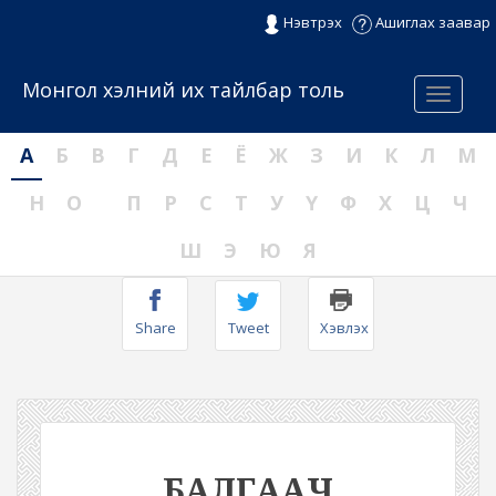
Нэвтрэх
Ашиглах заавар
Монгол хэлний их тайлбар толь
Menu
А
Б
В
Г
Д
Е
Ё
Ж
З
И
К
Л
М
Н
О
П
Р
С
Т
У
Ү
Ф
Х
Ц
Ч
Ш
Э
Ю
Я
Share
Tweet
Хэвлэх
БАЛГААЧ