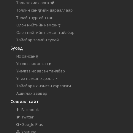
Толь зохиох арга зүй
Толийн сан үсгийн дарааллаар
Толийн зургийн сан
Олон нийтийн нэмсэн үг
Олон нийтийн нэмсэн тайлбар
Тайлбар толийн тухай
Бусад
Их хайсан үг
Үнэлгээ их авсан үг
Үнэлгээ их авсан тайлбар
Үг их нэмсэн хэрэглэгч
Тайлбар их нэмсэн хэрэглэгч
Ашиглах заавар
Сошиал сайт
Facebook
Twitter
Google Plus
Youtube