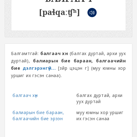
[paɬqaːʧʰ]
Балгамтгай:
балгаач хүн
(балгах дуртай, архи уух
дуртай),
балиарын бие бараан, балгаачийн
бие
дэлгэрэнгүй...
[зүйр цэцэн үг] (муу юмны хор
уршиг их гэсэн санаа).
балгаач хүн
балгах дуртай, архи
уух дуртай
балиарын бие бараан,
муу юмны хор уршиг
балгаачийн бие эрээн
их гэсэн санаа