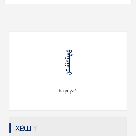
ᠪᠠᠯᠭᠤᠭᠠᠴᠢ
balγuγači
ХӨРШ
ҮГ