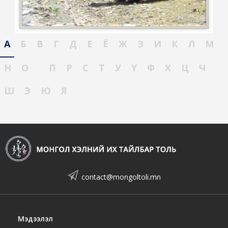
А
Б
В
Г
Д
Е
Ё
Ж
З
И
К
Л
М
Н
О
П
Р
С
Т
У
Ү
Ф
Х
Ц
Ч
Ш
Э
Ю
Я
contact@mongoltoli.mn
Мэдээлэл