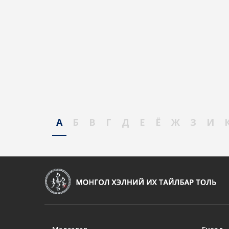
А
Б
В
Г
Д
Е
Ё
Ж
З
И