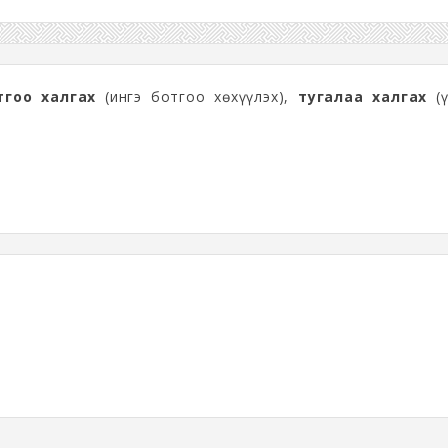
тгоо халгах
(ингэ ботгоо хөхүүлэх),
тугалаа халгах
(ү