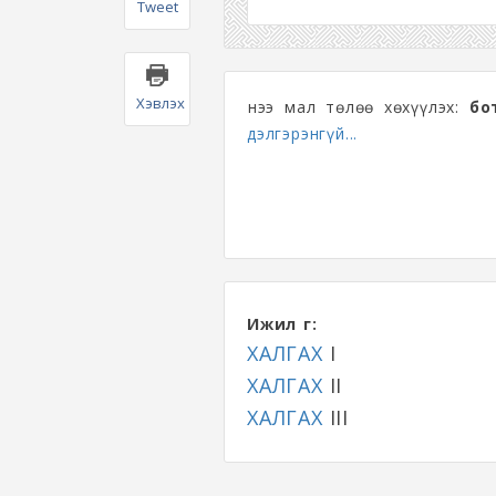
Tweet
Хэвлэх
Үнээ мал төлөө хөхүүлэх:
бо
дэлгэрэнгүй...
Ижил үг:
ХАЛГАХ
I
ХАЛГАХ
II
ХАЛГАХ
III