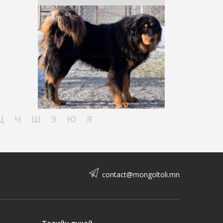
Ц
Ч
Ш
Э
Ю
Я
contact@mongoltoli.mn