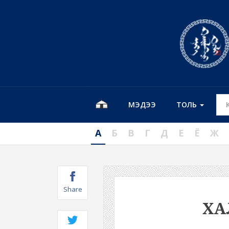
МЭДЭЭ
ТОЛЬ
А
Б
В
Г
Д
Е
Ё
Ж
Share
ХА