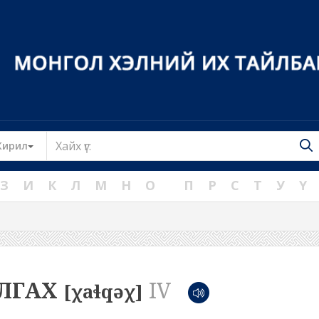
Toggle Dropdown
Кирил
З
И
К
Л
М
Н
О
П
Р
С
Т
У
Ү
ЛГАХ
IV
[χaɬqəχ]