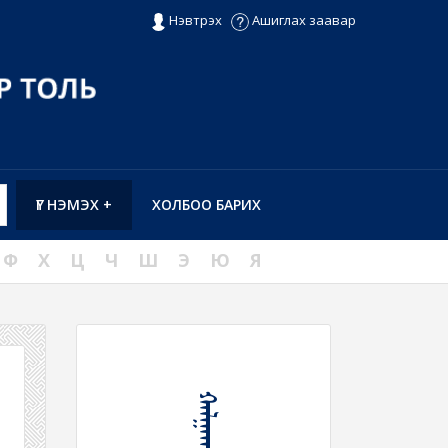
Нэвтрэх
Ашиглах заавар
ҮГ НЭМЭХ +
ХОЛБОО БАРИХ
Ф
Х
Ц
Ч
Ш
Э
Ю
Я
ᠬᠠᠯᠭᠠᠬᠤ