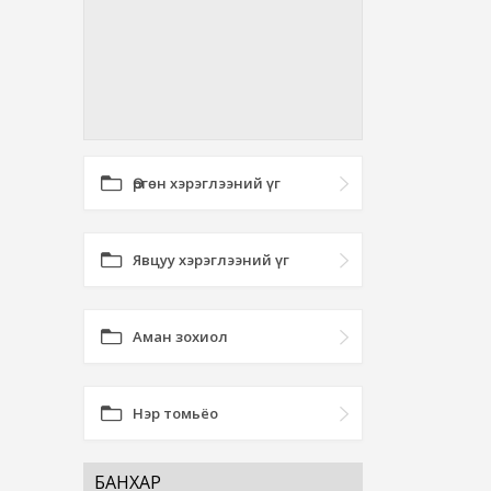
Өргөн хэрэглээний үг
Явцуу хэрэглээний үг
Аман зохиол
Нэр томьёо
БАНХАР