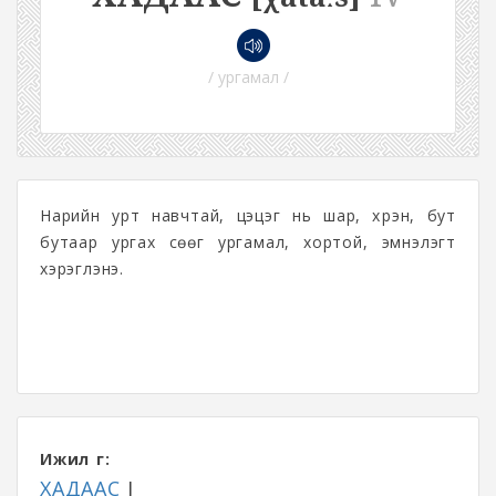
/ ургамал /
Нарийн урт навчтай, цэцэг нь шар, хүрэн, бут
бутаар ургах сөөг ургамал, хортой, эмнэлэгт
хэрэглэнэ.
Ижил үг:
ХАДААС
I