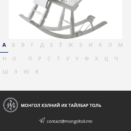
А
Б
В
Г
Д
Е
Ё
Ж
З
И
К
Л
М
Н
О
П
Р
С
Т
У
Ү
Ф
Х
Ц
Ч
Ш
Э
Ю
Я
contact@mongoltoli.mn