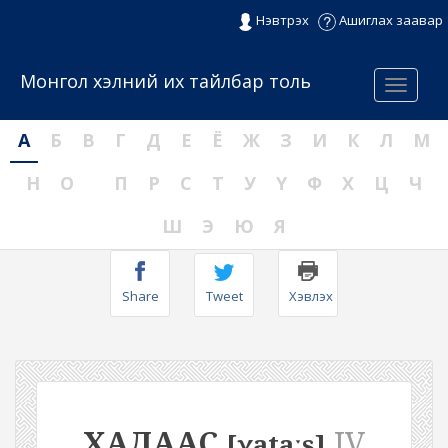
Нэвтрэх
Ашиглах заавар
Монгол хэлний их тайлбар толь
Menu
А
Б
В
Г
Д
Е
Ё
Ж
З
И
К
Л
М
Н
О
П
Р
С
Т
У
Ү
Ф
Х
Ц
Ч
Ш
Э
Ю
Я
Share
Tweet
Хэвлэх
ХАДААС
IV
[χataːs]