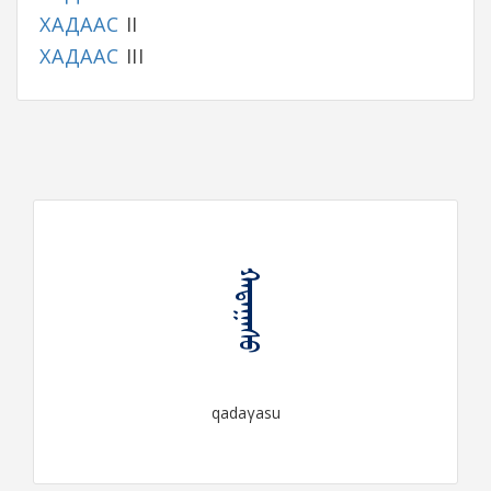
ХАДААС
II
ХАДААС
III
ᠬᠠᠳᠠᠭᠠᠰᠤ
qadaγasu