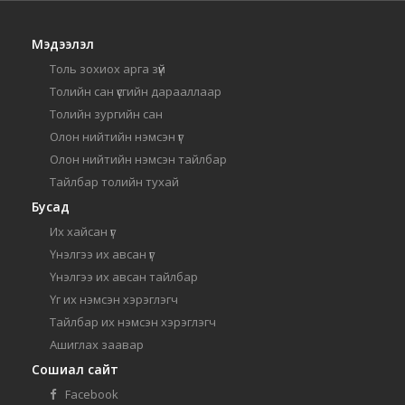
Мэдээлэл
Толь зохиох арга зүй
Толийн сан үсгийн дарааллаар
Толийн зургийн сан
Олон нийтийн нэмсэн үг
Олон нийтийн нэмсэн тайлбар
Тайлбар толийн тухай
Бусад
Их хайсан үг
Үнэлгээ их авсан үг
Үнэлгээ их авсан тайлбар
Үг их нэмсэн хэрэглэгч
Тайлбар их нэмсэн хэрэглэгч
Ашиглах заавар
Сошиал сайт
Facebook