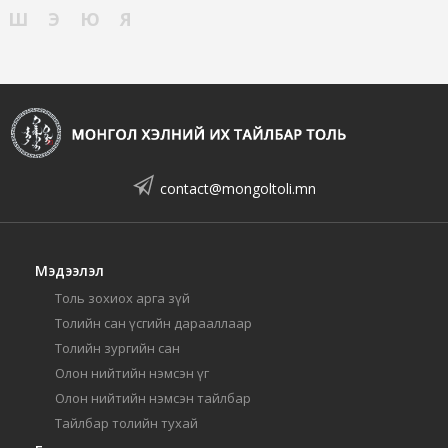
Ш
Э
Ю
Я
contact@mongoltoli.mn
Мэдээлэл
Толь зохиох арга зүй
Толийн сан үсгийн дарааллаар
Толийн зургийн сан
Олон нийтийн нэмсэн үг
Олон нийтийн нэмсэн тайлбар
Тайлбар толийн тухай