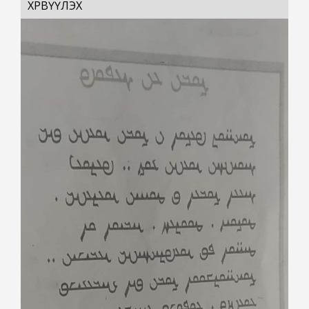
ХӨРВҮҮЛЭХ