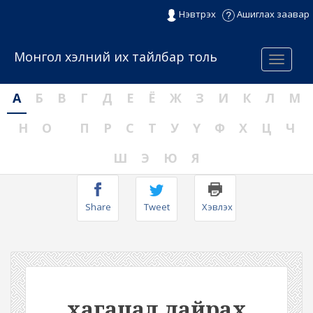
Нэвтрэх
Ашиглах заавар
Монгол хэлний их тайлбар толь
Menu
А
Б
В
Г
Д
Е
Ё
Ж
З
И
К
Л
М
Н
О
П
Р
С
Т
У
Ү
Ф
Х
Ц
Ч
Ш
Э
Ю
Я
Share
Tweet
Хэвлэх
хагацал дайрах