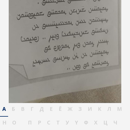
А
Б
В
Г
Д
Е
Ё
Ж
З
И
К
Л
М
Н
О
П
Р
С
Т
У
Ү
Ф
Х
Ц
Ч