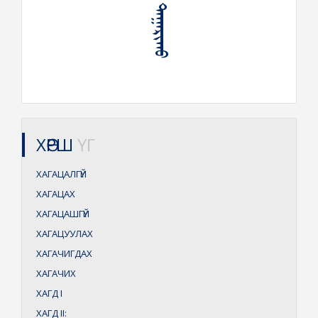
ᠬᠠᠭᠠᠴᠠᠯ ᠳᠠᠭᠠᠷᠢᠬᠤ
ХӨРШ
ҮГ
ХАГАЦАЛГҮЙ
ХАГАЦАХ
ХАГАЦАШГҮЙ
ХАГАЦУУЛАХ
ХАГАЧИГДАХ
ХАГАЧИХ
ХАГД
I
ХАГД
II: