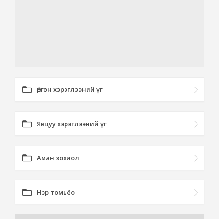
Өргөн хэрэглээний үг
Явцуу хэрэглээний үг
Аман зохиол
Нэр томьёо