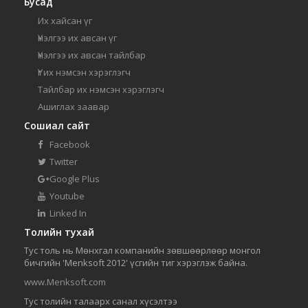
Бусад
Их хайсан үг
Үнэлгээ их авсан үг
Үнэлгээ их авсан тайлбар
Үг их нэмсэн хэрэглэгч
Тайлбар их нэмсэн хэрэглэгч
Ашиглах заавар
Сошиал сайт
Facebook
Twitter
Google Plus
Youtube
Linked In
Толийн тухай
Тус толь нь Мөнхгал компанийн зөвшөөрлөөр монгол
бичгийн 'Menksoft 2012' үсгийн тиг хэрэглэж байна.
www.Menksoft.com
Тус толийн талаарх санал хүсэлтээ