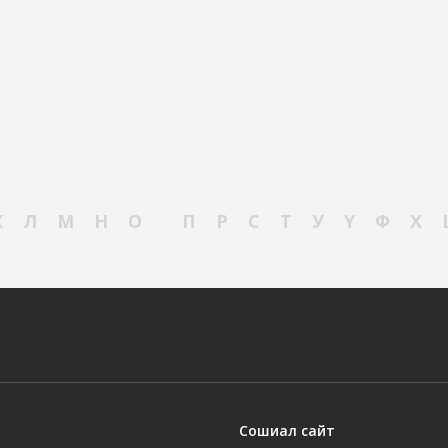
К
Л
М
Н
О
П
Р
С
Т
У
Ү
Ф
Х
Сошиал сайт