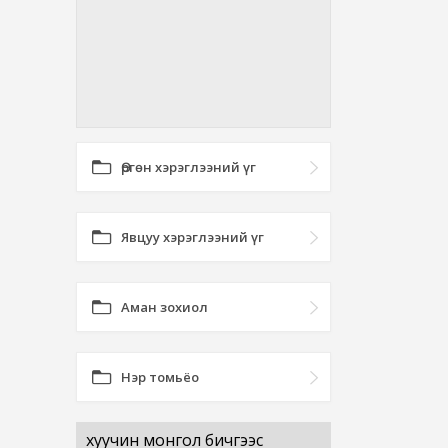
Өргөн хэрэглээний үг
Явцуу хэрэглээний үг
Аман зохиол
Нэр томьёо
хуучин монгол бичгээс