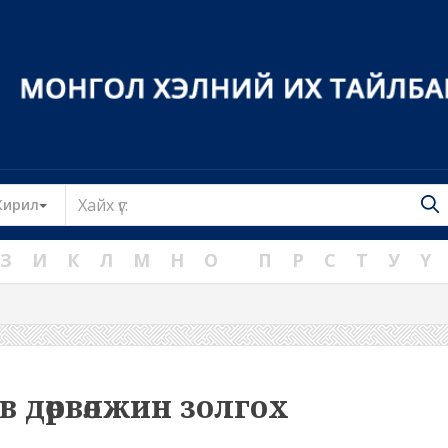
Toggle Dropdown
Кирил
З
И
К
Л
М
Н
О
П
Р
С
Т
У
Ү
в дөрвөлжин золгох