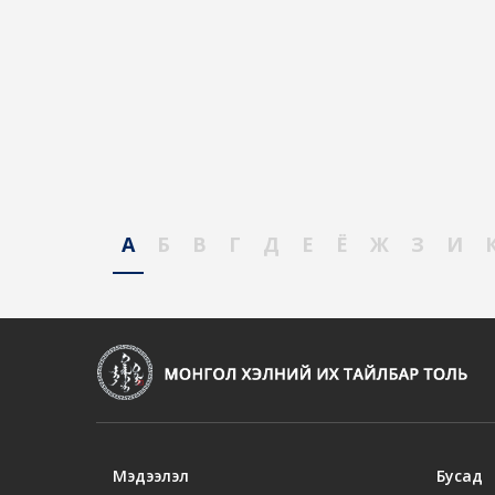
А
Б
В
Г
Д
Е
Ё
Ж
З
И
Мэдээлэл
Бусад