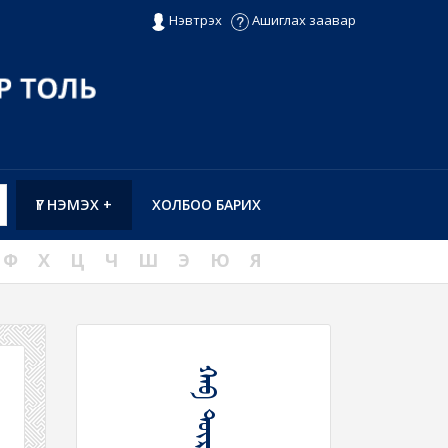
Нэвтрэх
Ашиглах заавар
ҮГ НЭМЭХ +
ХОЛБОО БАРИХ
Ф
Х
Ц
Ч
Ш
Э
Ю
Я