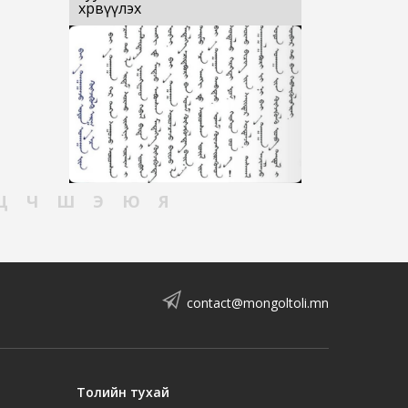
хөрвүүлэх
Ц
Ч
Ш
Э
Ю
Я
contact@mongoltoli.mn
Толийн тухай