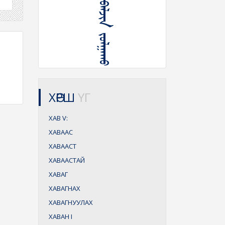
ᠬᠠᠪ ᠳᠥᠷᠪᠡᠯᠵᠢᠨ ᠵᠣᠯᠭᠠᠬᠤ
ХӨРШ
ҮГ
ХАВ
V:
ХАВААС
ХАВААСТ
ХАВААСТАЙ
ХАВАГ
ХАВАГНАХ
ХАВАГНУУЛАХ
ХАВАН
I