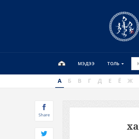
МЭДЭЭ
ТОЛЬ
А
Б
В
Г
Д
Е
Ё
Ж
Share
ха