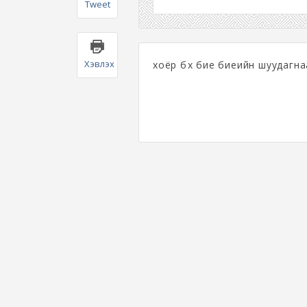
Tweet
Хэвлэх
хоёр бөх бие биеийн шуудагн