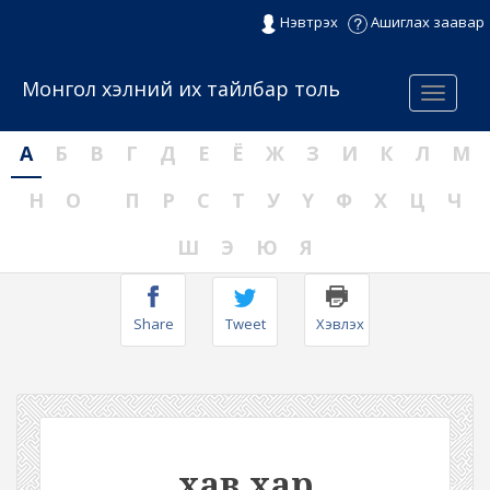
Нэвтрэх
Ашиглах заавар
Монгол хэлний их тайлбар толь
Menu
А
Б
В
Г
Д
Е
Ё
Ж
З
И
К
Л
М
Н
О
П
Р
С
Т
У
Ү
Ф
Х
Ц
Ч
Ш
Э
Ю
Я
Share
Tweet
Хэвлэх
хав хар