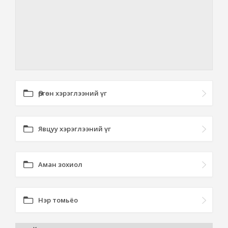
Өргөн хэрэглээний үг
Явцуу хэрэглээний үг
Аман зохиол
Нэр томьёо