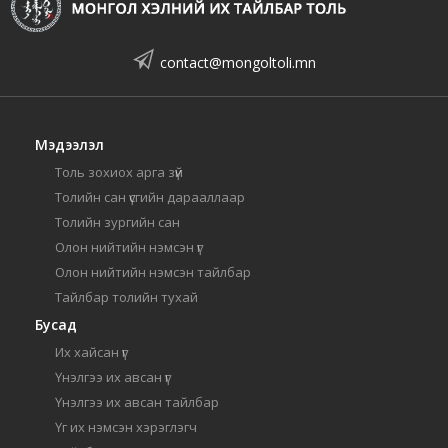
contact@mongoltoli.mn
Мэдээлэл
Толь зохиох арга зүй
Толийн сан үсгийн дарааллаар
Толийн зургийн сан
Олон нийтийн нэмсэн үг
Олон нийтийн нэмсэн тайлбар
Тайлбар толийн тухай
Бусад
Их хайсан үг
Үнэлгээ их авсан үг
Үнэлгээ их авсан тайлбар
Үг их нэмсэн хэрэглэгч