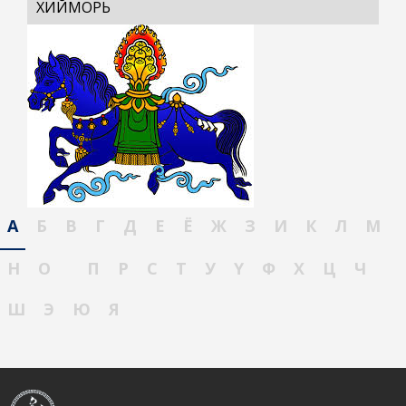
ХИЙМОРЬ
А
Б
В
Г
Д
Е
Ё
Ж
З
И
К
Л
М
Н
О
П
Р
С
Т
У
Ү
Ф
Х
Ц
Ч
Ш
Э
Ю
Я