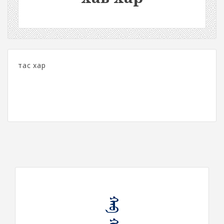
тас хар
ᠬᠠᠪ ᠬᠠᠷ᠎ᠠ