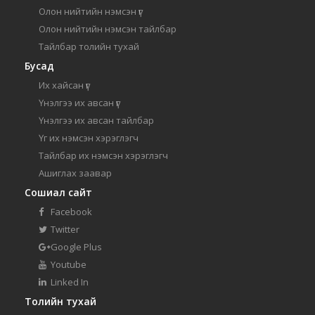
Олон нийтийн нэмсэн үг
Олон нийтийн нэмсэн тайлбар
Тайлбар толийн тухай
Бусад
Их хайсан үг
Үнэлгээ их авсан үг
Үнэлгээ их авсан тайлбар
Үг их нэмсэн хэрэглэгч
Тайлбар их нэмсэн хэрэглэгч
Ашиглах заавар
Сошиал сайт
Facebook
Twitter
Google Plus
Youtube
Linked In
Толийн тухай