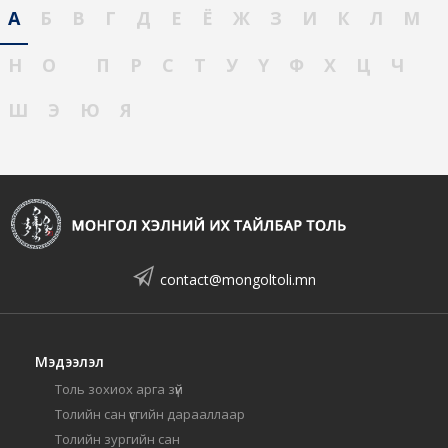
А
Б
В
Г
Д
Е
Ё
Ж
З
И
К
Л
М
Н
О
П
Р
С
Т
У
Ү
Ф
Х
Ц
Ч
Ш
Э
Ю
Я
contact@mongoltoli.mn
Мэдээлэл
Толь зохиох арга зүй
Толийн сан үсгийн дарааллаар
Толийн зургийн сан