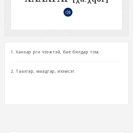
1. Ханхар өргөн чээжтэй, бие бялдар том;
2. Таахгар, маадгар, ихэмсэг.