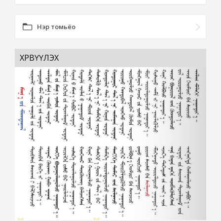
Нэр томьёо
ХӨРВҮҮЛЭХ