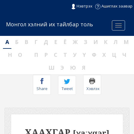
Нэвтрэх
Ашиглах заавар
Монгол хэлний их тайлбар толь
Menu
А
Б
В
Г
Д
Е
Ё
Ж
З
И
К
Л
М
Н
О
П
Р
С
Т
У
Ү
Ф
Х
Ц
Ч
Ш
Э
Ю
Я
Share
Tweet
Хэвлэх
ХААХГАР
[χaːχqər]