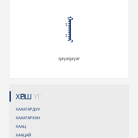
ᠬᠠᠭᠠᠬᠠᠭᠠᠷ
qaγaqaγar
ХӨРШ
ҮГ
ХААХГАРДУУ
ХААХГАРХАН
ХААЦ
ХААЦАЙ