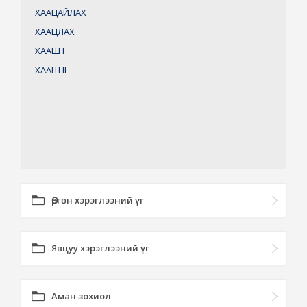
ХААЦАЙЛАХ
ХААЦЛАХ
ХААШ
I
ХААШ
II
Өргөн хэрэглээний үг
Явцуу хэрэглээний үг
Аман зохиол