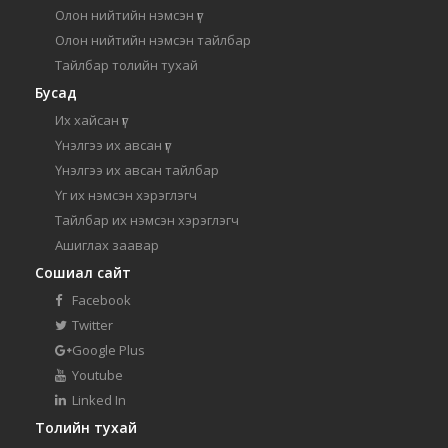
Олон нийтийн нэмсэн үг
Олон нийтийн нэмсэн тайлбар
Тайлбар толийн тухай
Бусад
Их хайсан үг
Үнэлгээ их авсан үг
Үнэлгээ их авсан тайлбар
Үг их нэмсэн хэрэглэгч
Тайлбар их нэмсэн хэрэглэгч
Ашиглах заавар
Сошиал сайт
Facebook
Twitter
Google Plus
Youtube
Linked In
Толийн тухай