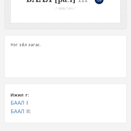
/ амьтан /
Нэг зүйл загас.
Ижил үг:
БААЛ
I
БААЛ
II: