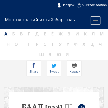
Нэвтрэх
Ашиглах заавар
Монгол хэлний их тайлбар толь
Menu
А
Б
В
Г
Д
Е
Ё
Ж
З
И
К
Л
М
Н
О
П
Р
С
Т
У
Ү
Ф
Х
Ц
Ч
Ш
Э
Ю
Я
Share
Tweet
Хэвлэх
БААЛ
III
[paːɬ]