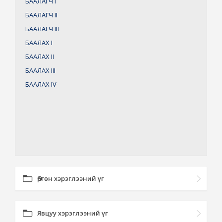
БААЛАГЧ
I
БААЛАГЧ
II
БААЛАГЧ
III
БААЛАХ
I
БААЛАХ
II
БААЛАХ
III
БААЛАХ
IV
Өргөн хэрэглээний үг
Явцуу хэрэглээний үг