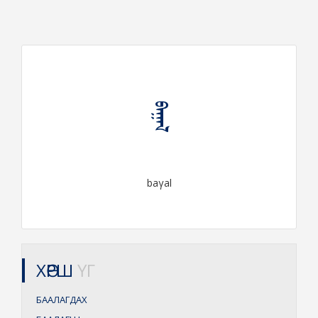
ᠪᠠᠭᠠᠯ
baγal
ХӨРШ
ҮГ
БААЛАГДАХ