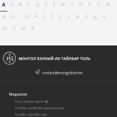
А
Б
В
Г
Д
Е
Ё
Ж
З
И
К
Л
М
Н
О
П
Р
С
Т
У
Ү
Ф
Х
Ц
Ч
Ш
Э
Ю
Я
contact@mongoltoli.mn
Мэдээлэл
Толь зохиох арга зүй
Толийн сан үсгийн дарааллаар
Толийн зургийн сан