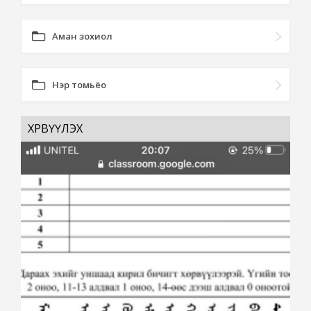
Аман зохиол
Нэр томьёо
ХӨРВҮҮЛЭХ